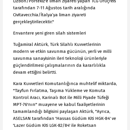
Lizbon/Portekiz'e liman ziyareti yapan TCG Oruçreis
tarafından 7-11 Ağustos tarih aralığında
Civitavecchia/İtalya’ya liman ziyareti
gerçekleştirilecektir."
Envantere yeni giren silah sistemleri
Tuğamiral Aktürk, Türk Silahlı Kuvvetlerinin
modern ve etkin savunma gücünün, yerli ve milli
savunma sanayisinin ileri teknoloji ürünleriyle
güçlendirilmesi çalışmalarının da kararlılıkla
devam ettiğini belirtti.
Kara Kuvvetleri Komutanlığınca muhtelif miktarda,
"Tayfun Fırlatma, Taşıma Yükleme ve Komuta
Kontrol Aracı, Karinalı Bot ile Milli Piyade Tüfeği
MPT-76'nın" muayene ve kabul faaliyetlerinin
tamamlandığı bilgisini paylaşan Aktürk, "Ayrıca,
ASELSAN tarafından 'Hassas Güdüm Kiti HGK-84' ve
'Lazer Güdüm Kiti LGK-82/84' ile Roketsan