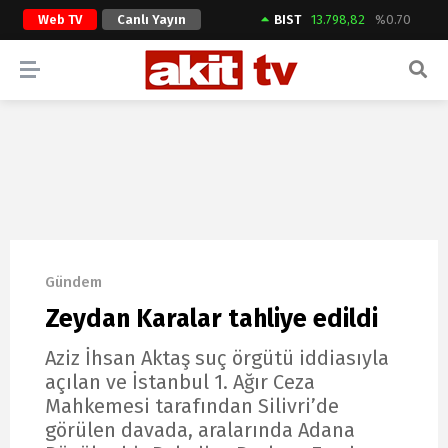
Web TV
Canlı Yayın
BIST
13.798,82
%0.70
ARAMA YAP
Gündem
Zeydan Karalar tahliye edildi
Aziz İhsan Aktaş suç örgütü iddiasıyla
açılan ve İstanbul 1. Ağır Ceza
Mahkemesi tarafından Silivri’de
görülen davada, aralarında Adana