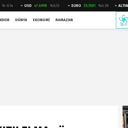
%-0.14
USD
47.6998
%0,13
EURO
55,1581
%0.39
ALTIN
NDEM
DÜNYA
EKONOMI
RAMAZAN