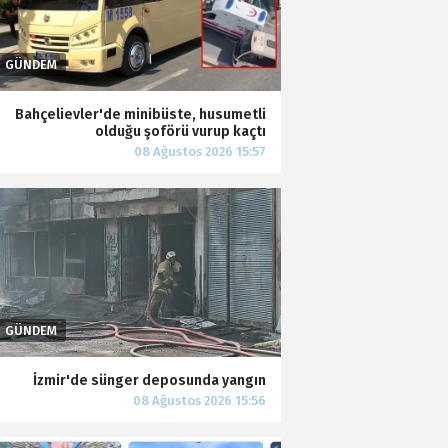
Bahçelievler'de minibüste, husumetli
olduğu şoförü vurup kaçtı
İzmir'de sünger deposunda yangın