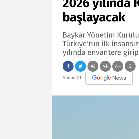
2026 yılında
başlayacak
Baykar Yönetim Kurulu 
Türkiye'nin ilk insansı
yılında envantere girip
A
A
Abone Ol