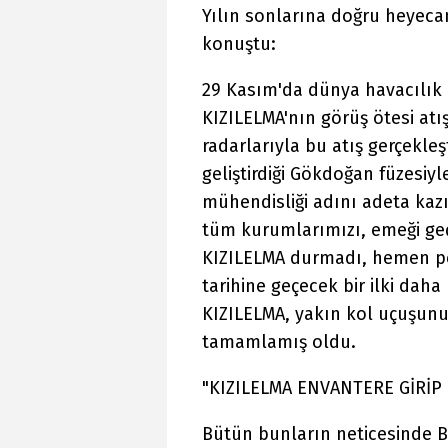
Yılın sonlarına doğru heyecan
konuştu:
29 Kasım'da dünya havacılık 
KIZILELMA'nın görüş ötesi atı
radarlarıyla bu atış gerçekleş
geliştirdiği Gökdoğan füzesiy
mühendisliği adını adeta kaz
tüm kurumlarımızı, emeği geç
KIZILELMA durmadı, hemen p
tarihine geçecek bir ilki daha 
KIZILELMA, yakın kol uçuşunu 
tamamlamış oldu.
"KIZILELMA ENVANTERE GİRİP
Bütün bunların neticesinde Ba