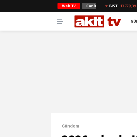
Web TV
Canlı
BIST
13.779,39
Yayın
GÜ
Gündem