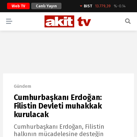
Web TV
Canlı Yayın
BIST
13.779,39
%-0.14
ARAMA YAP
Gündem
Cumhurbaşkanı Erdoğan:
Filistin Devleti muhakkak
kurulacak
Cumhurbaşkanı Erdoğan, Filistin
halkının mücadelesine desteğin