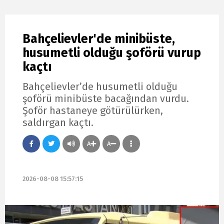
Bahçelievler'de minibüste,
husumetli olduğu şoförü vurup
kaçtı
Bahçelievler’de husumetli olduğu
şoförü minibüste bacağından vurdu.
Şoför hastaneye götürülürken,
saldırgan kaçtı.
A
A
2026-08-08 15:57:15