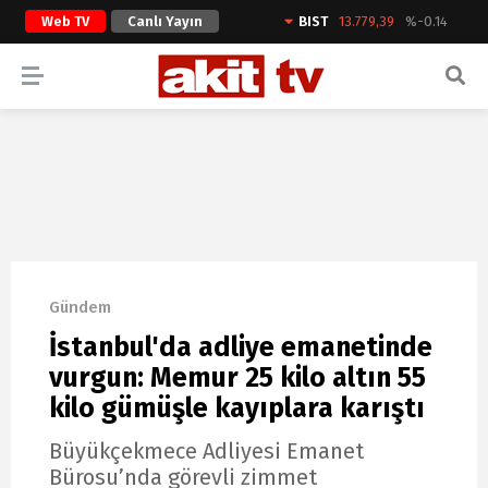
Web TV
Canlı Yayın
BIST
13.779,39
%-0.14
ARAMA YAP
Gündem
İstanbul'da adliye emanetinde
vurgun: Memur 25 kilo altın 55
kilo gümüşle kayıplara karıştı
Büyükçekmece Adliyesi Emanet
Bürosu’nda görevli zimmet