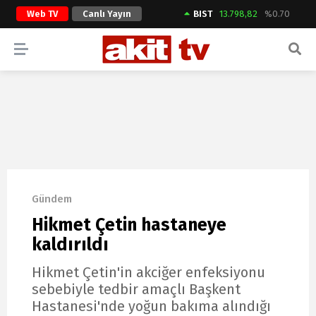
Web TV
Canlı Yayın
BIST
13.798,82
%0.70
ARAMA YAP
Gündem
Hikmet Çetin hastaneye
kaldırıldı
Hikmet Çetin'in akciğer enfeksiyonu
sebebiyle tedbir amaçlı Başkent
Hastanesi'nde yoğun bakıma alındığı