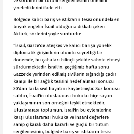
ve sorumlu bir tutum sergilemesinin önemini
yinelediklerini ifade etti.
Bölgede kalıcı barış ve istikrarın tesisi önündeki en
büyük engelin İsrail olduğuna dikkati çeken
Aktürk, sözlerini şöyle sürdürdü:
"İsrail, Gazze'de ateşkes ve kalıcı barışa yönelik
diplomatik girişimlerin olumlu seyrettiği bir
dönemde, bu çabaları bilinçli şekilde sabote etmeyi
sürdürmektedir. İsrail'in, geçtiğimiz hafta sonu
Gazze'de yerinden edilmiş sivillerin sığındığı çadır
kampı ile bir sağlık tesisini hedef alması sonucu
30'dan fazla sivil hayatını kaybetmiştir. Söz konusu
saldırı, İsrail'in uluslararası hukuku hiçe sayan
yaklaşımının son örneğini teşkil etmektedir.
Uluslararası toplumun, İsrail'in bu eylemlerine
karşı uluslararası hukuka ve insani değerlere
sahip çıkarak daha kararlı ve güçlü bir tutum
sergilemesinin, bölgede barış ve istikrarın tesisi