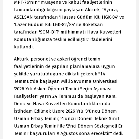
MPT-76'nın" muayene ve kabul faaliyetlerinin
tamamlandığı bilgisini paylaşan Aktürk, "Ayrıca,
ASELSAN tarafından 'Hassas Güdüm Kiti HGK-84' ve
'Lazer Güdüm Kiti LGK-82/84' ile Roketsan
tarafından 'SOM-B1T' mühimmatı Hava Kuvvetleri
Komutanlığımıza teslim edilmiştir." ifadelerini
kullandı.
Aktürk, personel ve askeri öğrenci temin
faaliyetlerinin de yapılan planlamalara uygun
şekilde yürütüldüğüne dikkati çekerek "14
Temmuz'da başlayan Milli Savunma Üniversitesi
'2026 Yılı Askeri Öğrenci Temini Seçim Aşaması
Faaliyetleri' yarın 24 Temmuz'da başlayan Kara,
Deniz ve Hava Kuvvetleri Komutanlıklarında
İstihdam Edilmek Üzere 2026 Yılı '3'üncü Dönem
Uzman Erbaş Temini', '4'üncü Dönem Teknik Sınıf
Uzman Erbaş Temini' ile '2'nci Dönem Sözleşmeli Er
Temini' başvuruları 9 Ağustos sona erecektir." dedi.