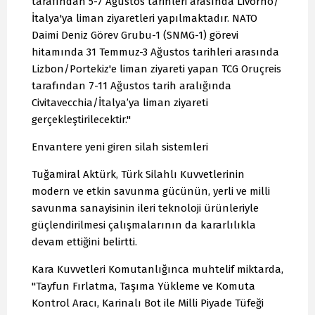
tarafından 5-7 Ağustos tarihleri arasında Livorno/
İtalya'ya liman ziyaretleri yapılmaktadır. NATO
Daimi Deniz Görev Grubu-1 (SNMG-1) görevi
hitamında 31 Temmuz-3 Ağustos tarihleri arasında
Lizbon/Portekiz'e liman ziyareti yapan TCG Oruçreis
tarafından 7-11 Ağustos tarih aralığında
Civitavecchia/İtalya’ya liman ziyareti
gerçekleştirilecektir."
Envantere yeni giren silah sistemleri
Tuğamiral Aktürk, Türk Silahlı Kuvvetlerinin
modern ve etkin savunma gücünün, yerli ve milli
savunma sanayisinin ileri teknoloji ürünleriyle
güçlendirilmesi çalışmalarının da kararlılıkla
devam ettiğini belirtti.
Kara Kuvvetleri Komutanlığınca muhtelif miktarda,
"Tayfun Fırlatma, Taşıma Yükleme ve Komuta
Kontrol Aracı, Karinalı Bot ile Milli Piyade Tüfeği