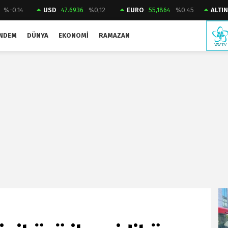
%-0.14
USD
47.6936
%0,12
EURO
55,1864
%0.45
ALTI
NDEM
DÜNYA
EKONOMI
RAMAZAN