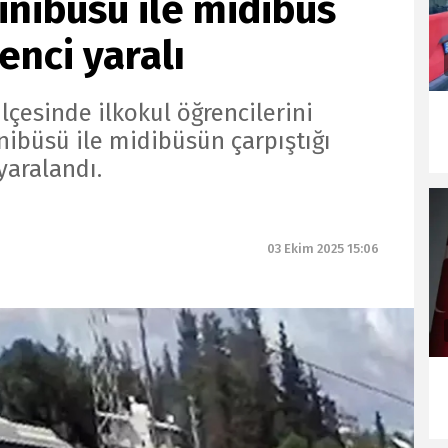
inibüsü ile midibüs
renci yaralı
lçesinde ilkokul öğrencilerini
nibüsü ile midibüsün çarpıştığı
yaralandı.
03 Ekim 2025 15:06