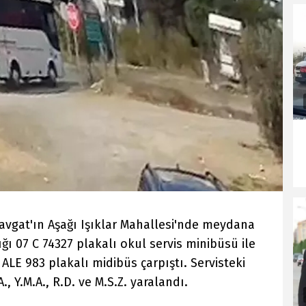
avgat'ın Aşağı Işıklar Mahallesi'nde meydana
ğı 07 C 74327 plakalı okul servis minibüsü ile
 ALE 983 plakalı midibüs çarpıştı. Servisteki
A., Y.M.A., R.D. ve M.S.Z. yaralandı.