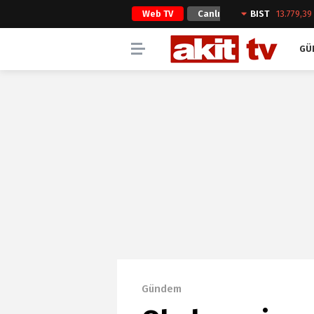
Web TV
Canlı
BIST
13.779,39
Yayın
GÜ
Gündem