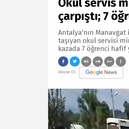
Okul servis m
çarpıştı; 7 öğ
Antalya'nın Manavgat i
taşıyan okul servisi mi
kazada 7 öğrenci hafif 
A
A
Abone Ol