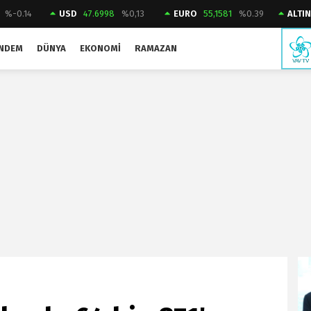
%-0.14
USD
47.6998
%0,13
EURO
55,1581
%0.39
ALTIN
NDEM
DÜNYA
EKONOMI
RAMAZAN