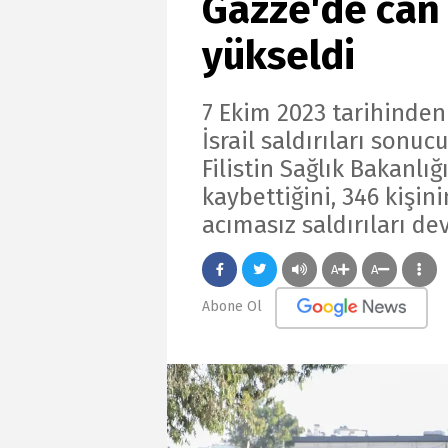
Gazze'de can 
yükseldi
7 Ekim 2023 tarihinde
İsrail saldırıları sonuc
Filistin Sağlık Bakanlığ
kaybettiğini, 346 kişini
acımasız saldırıları de
A
A
Abone Ol