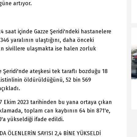
üne artıyor.
 24 saat içinde Gazze Şeridi'ndeki hastanelere
 346 yaralının ulaştığını, daha önceki
an sivillere ulaşmakta ise halen zorluk
ze Şeridi'nde ateşkesi tek taraflı bozduğu 18
listinlinin öldürüldüğünü, 52 bin 569
açıkladı.
ı 7 Ekim 2023 tarihinden bu yana ortaya çıkan
ıklamada, toplam can kaybının 64 bin 871'e,
'a yükseldiği ifade edildi.
A ÖLENLERİN SAYISI 2,4 BİNE YÜKSELDİ