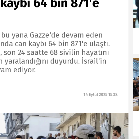
kaybı 64 bin 871'e
n bu yana Gazze'de devam eden
unda can kaybı 64 bin 871'e ulaştı.
ı, son 24 saatte 68 sivilin hayatını
n yaralandığını duyurdu. İsrail'in
vam ediyor.
14 Eylül 2025 15:38