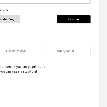
yorum.
Avatar Seç
Gönder
Eskiden yeniye
Öne Çıkanlar
re henüz yorum yapılmadı.
k yorum yazan siz olun!