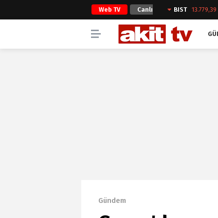
Web TV
Canlı
BIST
13.779,39
Yayın
GÜ
Gündem