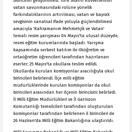
bilincinin geliştirilmesi, Türk Silahlı Kuvvetlerinin
vatan savunmasındaki rolüne yönelik
farkındalıklarının artırılması, vatan ve bayrak
sevgisinin sanatsal ifade yoluyla güçlendirilmesi
amacıyla 'Kahramanım Mehmetçik ve Vatan'
temalı resim yarışması 04 Mayıs'ta ulusal düzeyde,
resmi eğitim kurumlarında başladı. Yarışma
kapsamında serbest katılım ile ilköğretim ve
ortaöğretim öğrencileri tarafından hazırlanan
eserler; 25 Mayıs'ta okullara teslim edildi.
Okullarda kurulan komisyonlar aracılığıyla okul
birincileri belirlendi. İlçe milli eğitim
müdürlüklerinde kurulan komisyonlar da okul
birincileri arasından her ilçenin birincisini belirledi.
İl Milli Eğitim Müdürlükleri ve İl Garnizon
Komutanlığı temsilcileri tarafından oluşturulan
komisyonlar tarafından belirlenen il birincileri de
26 Haziran'da Milli Eğitim Bakanlığına ulaştırıldı.
Milli Savunma Bakanlığı ve Milli Eğitim Bakanlığı