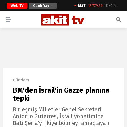
Web TV
Canlı Yayın
BIST
13.779,39
%-0.14
ARAMA YAP
Gündem
BM'den İsrail'in Gazze planına
tepki
Birleşmiş Milletler Genel Sekreteri
Antonio Guterres, İsrail yönetimine
Batı Şeria'yı ikiye bölmeyi amaçlayan