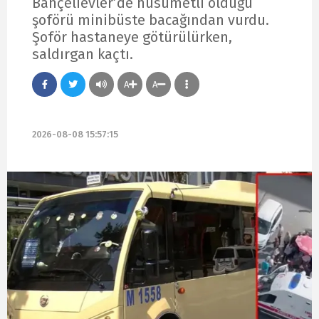
Bahçelievler’de husumetli olduğu
şoförü minibüste bacağından vurdu.
Şoför hastaneye götürülürken,
saldırgan kaçtı.
A
A
2026-08-08 15:57:15