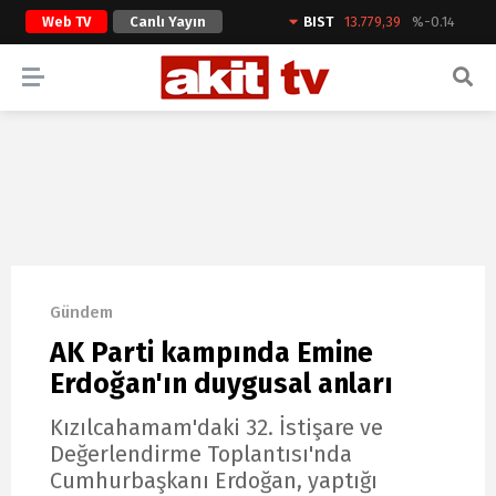
Web TV
Canlı Yayın
BIST
13.779,39
%-0.14
ARAMA YAP
Gündem
AK Parti kampında Emine
Erdoğan'ın duygusal anları
Kızılcahamam'daki 32. İstişare ve
Değerlendirme Toplantısı'nda
Cumhurbaşkanı Erdoğan, yaptığı