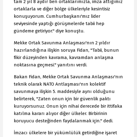
tam 2 yıl 8 aydır ben ortaklarımızla, imza attığımız
ortaklarla ve diğer bölge ülkeleriyle kesintisiz
konuşuyorum. Cumhurbaşkanı'mız lider
seviyesinde yaptığı görüşmelerde tabii hep
gündeme getiriyor." diye konuştu.
Mekke Ortak Savunma Anlaşması'nın 2 yıldır
hazırlandığına ilişkin soruya Fidan, "Tabii, bunun
fikir düzeyinden kavrama, kavramdan anlaşma
noktasına geçmesi." yanıtını verdi.
Bakan Fidan, Mekke Ortak Savunma Anlaşması'nın
teknik olarak NATO Antlaşması'nın kolektif
savunmaya ilişkin 5. maddesiyle aynı olduğunu
belirterek, "Zaten onun için bir güvenlik paktı
kuruyorsunuz. Onun için nihai derecede bir ittifaka
katılma kararı alıyor diğer ülkeler. Birbirinin
koruyucu desteğinden faydalanmak için." dedi.
İmzacı ülkelere bir yükümlülük getirdiğine işaret