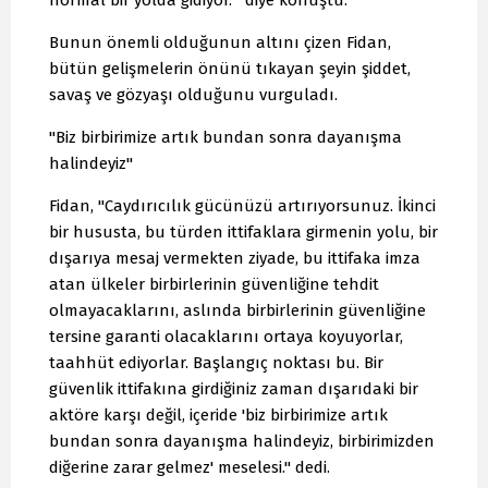
normal bir yolda gidiyor.'" diye konuştu.
Bunun önemli olduğunun altını çizen Fidan,
bütün gelişmelerin önünü tıkayan şeyin şiddet,
savaş ve gözyaşı olduğunu vurguladı.
"Biz birbirimize artık bundan sonra dayanışma
halindeyiz"
Fidan, "Caydırıcılık gücünüzü artırıyorsunuz. İkinci
bir hususta, bu türden ittifaklara girmenin yolu, bir
dışarıya mesaj vermekten ziyade, bu ittifaka imza
atan ülkeler birbirlerinin güvenliğine tehdit
olmayacaklarını, aslında birbirlerinin güvenliğine
tersine garanti olacaklarını ortaya koyuyorlar,
taahhüt ediyorlar. Başlangıç noktası bu. Bir
güvenlik ittifakına girdiğiniz zaman dışarıdaki bir
aktöre karşı değil, içeride 'biz birbirimize artık
bundan sonra dayanışma halindeyiz, birbirimizden
diğerine zarar gelmez' meselesi." dedi.