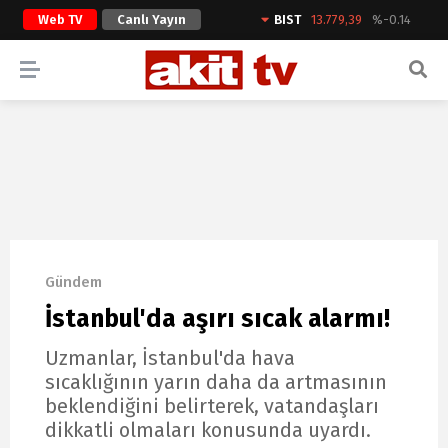
Web TV
Canlı Yayın
BIST
13.779,39
%-0.14
ARAMA YAP
Gündem
İstanbul'da aşırı sıcak alarmı!
Uzmanlar, İstanbul'da hava
sıcaklığının yarın daha da artmasının
beklendiğini belirterek, vatandaşları
dikkatli olmaları konusunda uyardı.