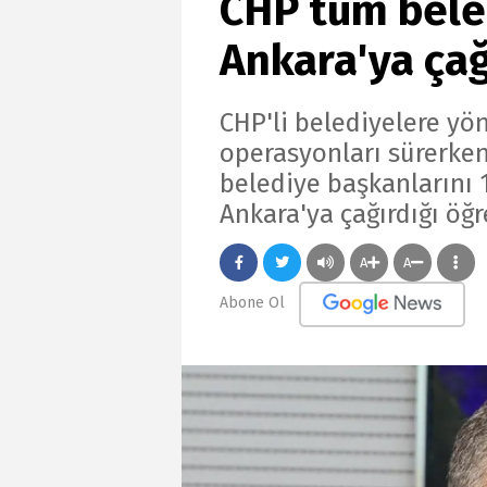
CHP tüm bele
Ankara'ya çağ
CHP'li belediyelere yön
operasyonları sürerken
belediye başkanların
Ankara'ya çağırdığı öğr
A
A
Abone Ol