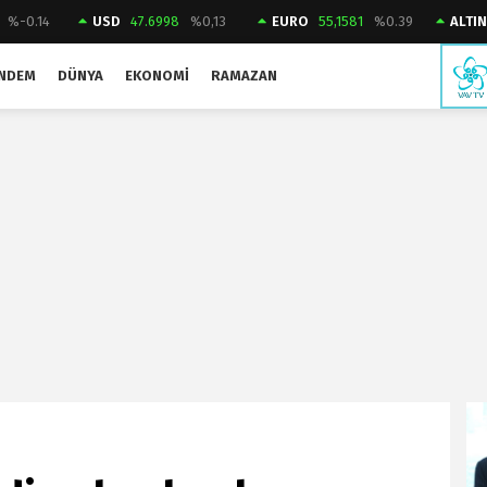
%-0.14
USD
47.6998
%0,13
EURO
55,1581
%0.39
ALTIN
NDEM
DÜNYA
EKONOMI
RAMAZAN