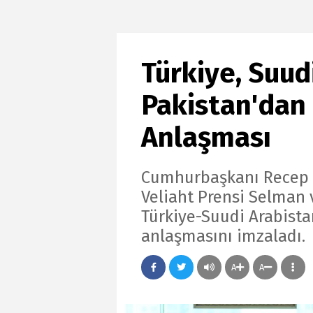
Türkiye, Suud
Pakistan'da
Anlaşması
Cumhurbaşkanı Recep T
Veliaht Prensi Selman 
Türkiye-Suudi Arabist
anlaşmasını imzaladı.
A
A