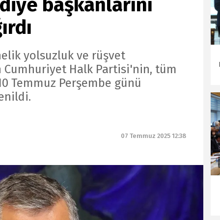
diye başkanlarını
ırdı
elik yolsuzluk ve rüşvet
 Cumhuriyet Halk Partisi'nin, tüm
ı 10 Temmuz Perşembe günü
enildi.
07 Temmuz 2025 12:38