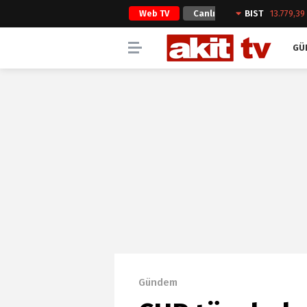
Web TV
Canlı
BIST
13.779,39
Yayın
GÜ
Gündem