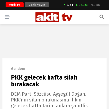
Web TV
Canlı Yayın
BIST
13.782,69
%0.58
ARAMA YAP
Gündem
PKK gelecek hafta silah
bırakacak
DEM Parti Sözcüsü Ayşegül Doğan,
PKK'nın silah bırakmasına ilikin
gelecek hafta tarihi anlara şahitlik