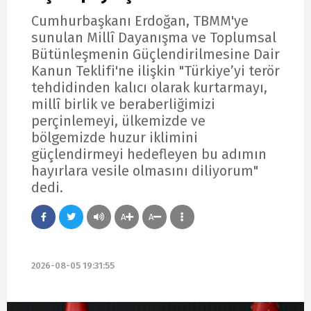
Cumhurbaşkanı Erdoğan, TBMM'ye
sunulan Millî Dayanışma ve Toplumsal
Bütünleşmenin Güçlendirilmesine Dair
Kanun Teklifi'ne ilişkin "Türkiye’yi terör
tehdidinden kalıcı olarak kurtarmayı,
millî birlik ve beraberliğimizi
perçinlemeyi, ülkemizde ve
bölgemizde huzur iklimini
güçlendirmeyi hedefleyen bu adımın
hayırlara vesile olmasını diliyorum"
dedi.
A
A
2026-08-05 19:31:55