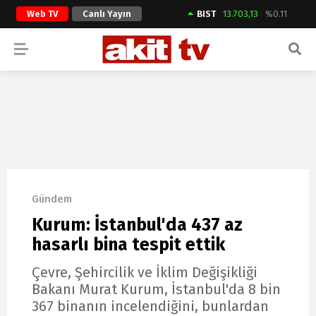
Web TV
Canlı Yayın
BIST
13.703,13
%0.11
ARAMA YAP
Gündem
Kurum: İstanbul'da 437 az
hasarlı bina tespit ettik
Çevre, Şehircilik ve İklim Değişikliği
Bakanı Murat Kurum, İstanbul'da 8 bin
367 binanın incelendiğini, bunlardan