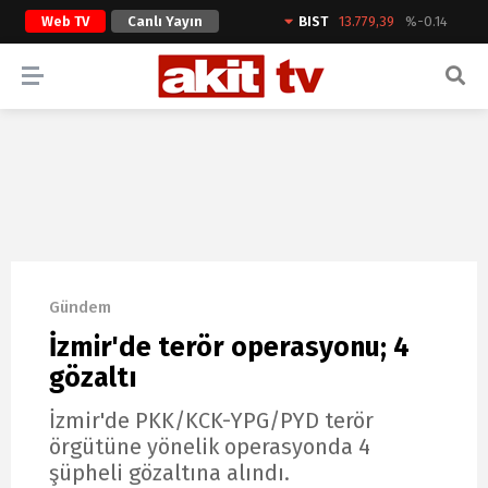
Web TV
Canlı Yayın
BIST
13.779,39
%-0.14
ARAMA YAP
Gündem
İzmir'de terör operasyonu; 4
gözaltı
İzmir'de PKK/KCK-YPG/PYD terör
örgütüne yönelik operasyonda 4
şüpheli gözaltına alındı.