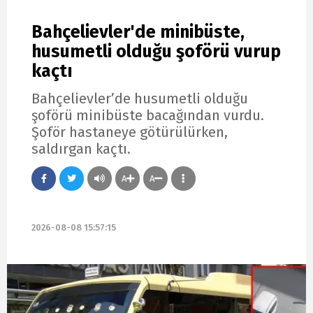
Bahçelievler'de minibüste,
husumetli olduğu şoförü vurup
kaçtı
Bahçelievler’de husumetli olduğu
şoförü minibüste bacağından vurdu.
Şoför hastaneye götürülürken,
saldırgan kaçtı.
A
A
2026-08-08 15:57:15