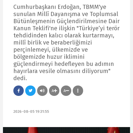
Cumhurbaşkanı Erdoğan, TBMM'ye
sunulan Millî Dayanışma ve Toplumsal
Bütünleşmenin Güçlendirilmesine Dair
Kanun Teklifi'ne ilişkin "Türkiye’yi terör
tehdidinden kalıcı olarak kurtarmayı,
millî birlik ve beraberliğimizi
perçinlemeyi, ülkemizde ve
bölgemizde huzur iklimini
güçlendirmeyi hedefleyen bu adımın
hayırlara vesile olmasını diliyorum"
dedi.
A
A
2026-08-05 19:31:55