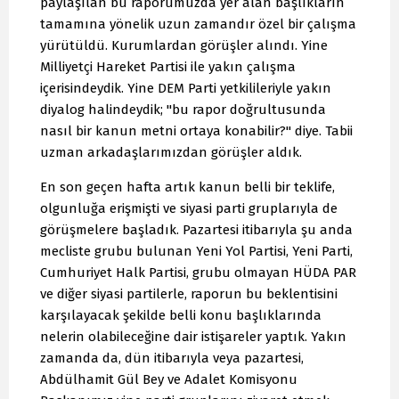
paylaşılan bu raporumuzda yer alan başlıkların
tamamına yönelik uzun zamandır özel bir çalışma
yürütüldü. Kurumlardan görüşler alındı. Yine
Milliyetçi Hareket Partisi ile yakın çalışma
içerisindeydik. Yine DEM Parti yetkilileriyle yakın
diyalog halindeydik; "bu rapor doğrultusunda
nasıl bir kanun metni ortaya konabilir?" diye. Tabii
uzman arkadaşlarımızdan görüşler aldık.
En son geçen hafta artık kanun belli bir teklife,
olgunluğa erişmişti ve siyasi parti gruplarıyla de
görüşmelere başladık. Pazartesi itibarıyla şu anda
mecliste grubu bulunan Yeni Yol Partisi, Yeni Parti,
Cumhuriyet Halk Partisi, grubu olmayan HÜDA PAR
ve diğer siyasi partilerle, raporun bu beklentisini
karşılayacak şekilde belli konu başlıklarında
nelerin olabileceğine dair istişareler yaptık. Yakın
zamanda da, dün itibarıyla veya pazartesi,
Abdülhamit Gül Bey ve Adalet Komisyonu