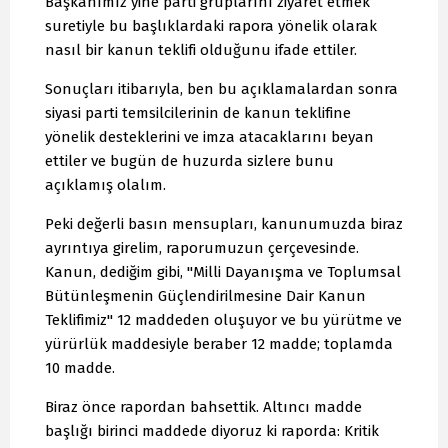
Başkanımız yine parti gruplarını ziyaret etmek
suretiyle bu başlıklardaki rapora yönelik olarak
nasıl bir kanun teklifi olduğunu ifade ettiler.
Sonuçları itibarıyla, ben bu açıklamalardan sonra
siyasi parti temsilcilerinin de kanun teklifine
yönelik desteklerini ve imza atacaklarını beyan
ettiler ve bugün de huzurda sizlere bunu
açıklamış olalım.
Peki değerli basın mensupları, kanunumuzda biraz
ayrıntıya girelim, raporumuzun çerçevesinde.
Kanun, dediğim gibi, "Milli Dayanışma ve Toplumsal
Bütünleşmenin Güçlendirilmesine Dair Kanun
Teklifimiz" 12 maddeden oluşuyor ve bu yürütme ve
yürürlük maddesiyle beraber 12 madde; toplamda
10 madde.
Biraz önce rapordan bahsettik. Altıncı madde
başlığı birinci maddede diyoruz ki raporda: Kritik