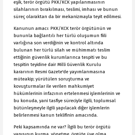
eşik, terör örgütü PKK/KCK yapılanmasının
silahlarının bırakılması, teslimi, imhası ve bunun
süreç olaraktan da bir mekanizmayla teyit edilmesi.
Kanunun amacı: PKK/KCK terör örgütünün ve
bununla bağlantılı her türlü oluşumun fiili
varlığına son verdiğinin ve kontrol altında
bulunan her türlü silah ve mühimmatı teslim
ettiğinin güvenlik kurumlarınca tespiti ve bu
tespitin teyidine dair Milli Güvenlik Kurulu
kararının Resmi Gazete'de yayımlanmasına
müteakip; yürütülen soruşturma ve
kovuşturmalar ile verilen mahkumiyet
hükümlerinin infazının ertelenmesi işlemlerinin ve
bu konuda, yani tasfiye süreciyle ilgili, toplumsal
bütünleşmeyle ilgili yapılacak diğer işlemlerin
belirlenmesi kanun teklifinin amacında.
Peki kapsamında ne var? İlgili bu terör örgütü
yapısının kurma, yönetme, örgüte üye olma,