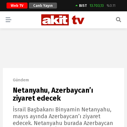
Web TV
Canlı Yayın
BIST
13.703,13
%0.11
ARAMA YAP
Gündem
Netanyahu, Azerbaycan’ı
ziyaret edecek
İsrail Başbakanı Binyamin Netanyahu,
mayıs ayında Azerbaycan’ı ziyaret
edecek. Netanyahu burada Azerbaycan