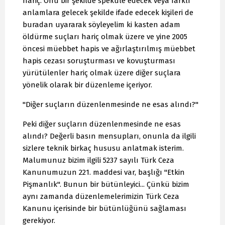
hariç. Onu bir şekilde speküle edecek veya farklı
anlamlara gelecek şekilde ifade edecek kişileri de
buradan uyararak söyleyelim ki kasten adam
öldürme suçları hariç olmak üzere ve yine 2005
öncesi müebbet hapis ve ağırlaştırılmış müebbet
hapis cezası soruşturması ve kovuşturması
yürütülenler hariç olmak üzere diğer suçlara
yönelik olarak bir düzenleme içeriyor.
"Diğer suçların düzenlenmesinde ne esas alındı?"
Peki diğer suçların düzenlenmesinde ne esas
alındı? Değerli basın mensupları, onunla da ilgili
sizlere teknik birkaç hususu anlatmak isterim.
Malumunuz bizim ilgili 5237 sayılı Türk Ceza
Kanunumuzun 221. maddesi var, başlığı "Etkin
Pişmanlık". Bunun bir bütünleyici... Çünkü bizim
aynı zamanda düzenlemelerimizin Türk Ceza
Kanunu içerisinde bir bütünlüğünü sağlaması
gerekiyor.