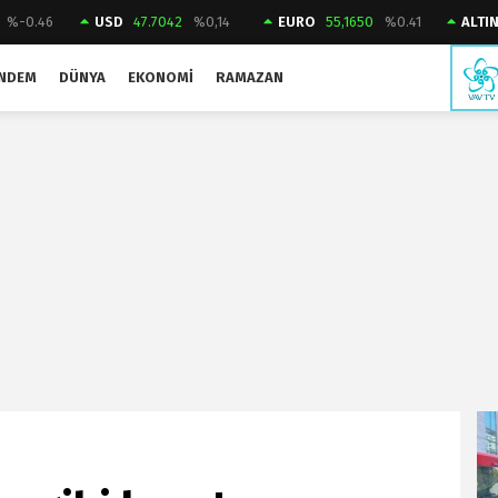
%-0.46
USD
47.7042
%0,14
EURO
55,1650
%0.41
ALTI
NDEM
DÜNYA
EKONOMI
RAMAZAN