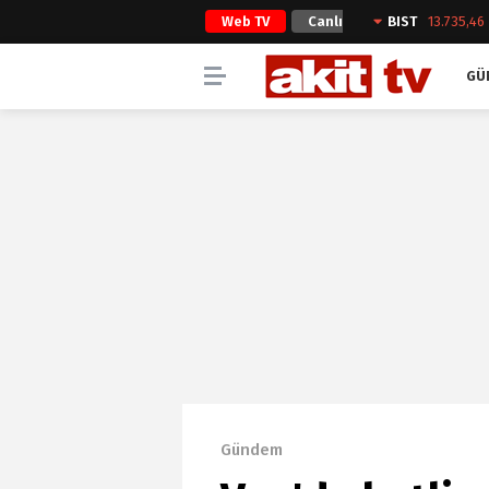
Web TV
Canlı
BIST
13.735,46
Yayın
GÜ
Gündem