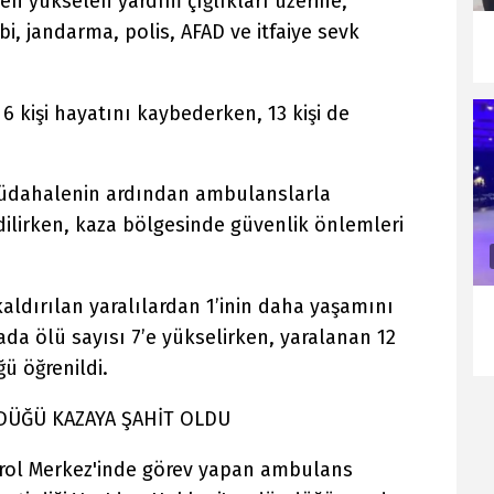
en yükselen yardım çığlıkları üzerine,
i, jandarma, polis, AFAD ve itfaiye sevk
6 kişi hayatını kaybederken, 13 kişi de
k müdahalenin ardından ambulanslarla
dilirken, kaza bölgesinde güvenlik önlemleri
kaldırılan yaralılardan 1’inin daha yaşamını
azada ölü sayısı 7’e yükselirken, yaralanan 12
ğü öğrenildi.
LDÜĞÜ KAZAYA ŞAHİT OLDU
trol Merkez'inde görev yapan ambulans