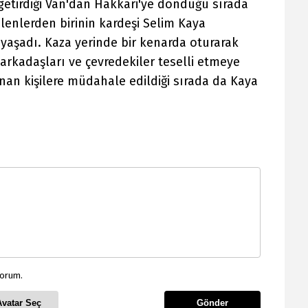
etirdiği Van'dan Hakkari'ye döndüğü sırada
enlerden birinin kardeşi Selim Kaya
aşadı. Kaza yerinde bir kenarda oturarak
arkadaşları ve çevredekiler teselli etmeye
anan kişilere müdahale edildiği sırada da Kaya
yorum.
Avatar Seç
Gönder