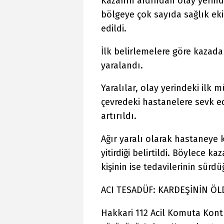
Kazanın ardından olay yerind
bölgeye çok sayıda sağlık ekib
edildi.
İlk belirlemelere göre kazada 
yaralandı.
Yaralılar, olay yerindeki il
çevredeki hastanelere sevk e
artırıldı.
Ağır yaralı olarak hastaneye 
yitirdiği belirtildi. Böylece k
kişinin ise tedavilerinin sürdü
ACI TESADÜF: KARDEŞİNİN Ö
Hakkari 112 Acil Komuta Kon