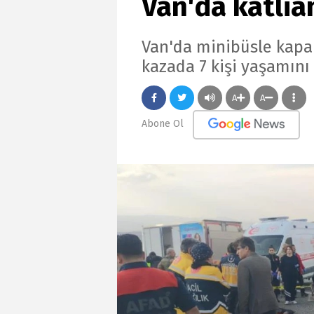
Van'da katlia
Van'da minibüsle kapal
kazada 7 kişi yaşamını y
A
A
Abone Ol