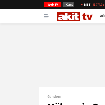
Web TV
Canlı
BIST
13.771,94
Yayın
GÜ
Gündem