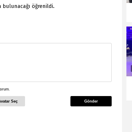
 bulunacağı öğrenildi.
yorum.
Avatar Seç
Gönder