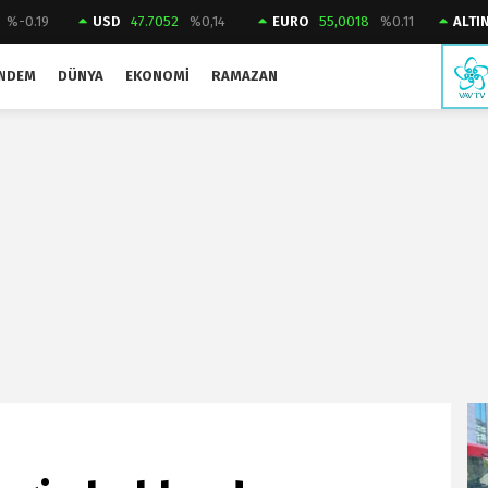
%-0.19
USD
47.7052
%0,14
EURO
55,0018
%0.11
ALTI
NDEM
DÜNYA
EKONOMI
RAMAZAN