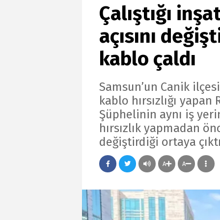
Çalıştığı inş
açısını değişti
kablo çaldı
Samsun’un Canik ilçesin
kablo hırsızlığı yapan 
Şüphelinin aynı iş yerin
hırsızlık yapmadan önc
değiştirdiği ortaya çıktı
A
A