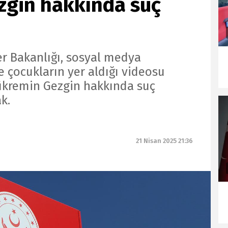
gin hakkında suç
er Bakanlığı, sosyal medya
e çocukların yer aldığı videosu
kremin Gezgin hakkında suç
k.
21 Nisan 2025 21:36