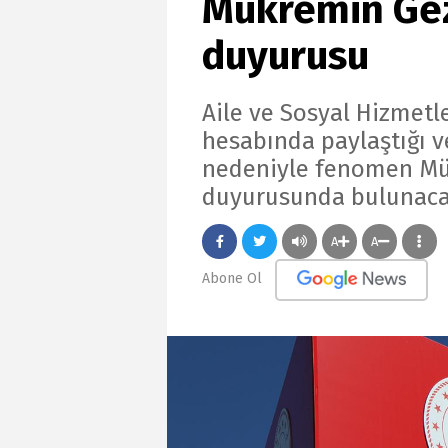
Mükremin Gez
duyurusu
Aile ve Sosyal Hizmetl
hesabında paylaştığı v
nedeniyle fenomen Mü
duyurusunda bulunaca
A
A
Abone Ol