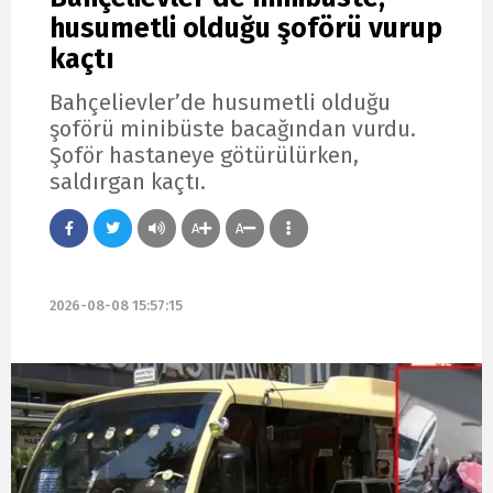
husumetli olduğu şoförü vurup
kaçtı
Bahçelievler’de husumetli olduğu
şoförü minibüste bacağından vurdu.
Şoför hastaneye götürülürken,
saldırgan kaçtı.
A
A
2026-08-08 15:57:15