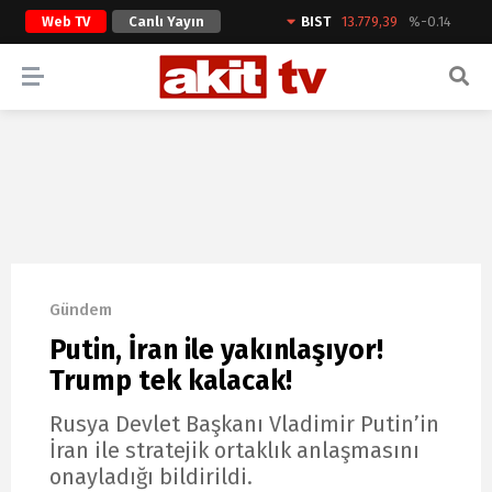
Web TV
Canlı Yayın
BIST
13.779,39
%-0.14
ARAMA YAP
Gündem
Putin, İran ile yakınlaşıyor!
Trump tek kalacak!
Rusya Devlet Başkanı Vladimir Putin’in
İran ile stratejik ortaklık anlaşmasını
onayladığı bildirildi.