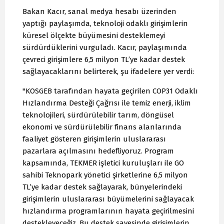
Bakan Kacır, sanal medya hesabı üzerinden
yaptığı paylaşımda, teknoloji odaklı girişimlerin
küresel ölçekte büyümesini desteklemeyi
sürdürdüklerini vurguladı. Kacır, paylaşımında
çevreci girişimlere 6,5 milyon TL’ye kadar destek
sağlayacaklarını belirterek, şu ifadelere yer verdi:
"KOSGEB tarafından hayata geçirilen COP31 Odaklı
Hızlandırma Desteği Çağrısı ile temiz enerji, iklim
teknolojileri, sürdürülebilir tarım, döngüsel
ekonomi ve sürdürülebilir finans alanlarında
faaliyet gösteren girişimlerin uluslararası
pazarlara açılmasını hedefliyoruz. Program
kapsamında, TEKMER işletici kuruluşları ile GO
sahibi Teknopark yönetici şirketlerine 6,5 milyon
TL’ye kadar destek sağlayarak, bünyelerindeki
girişimlerin uluslararası büyümelerini sağlayacak
hızlandırma programlarının hayata geçirilmesini
destekleyeceğiz. Bu destek sayesinde girişimlerin