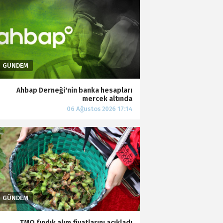
Ahbap Derneği'nin banka hesapları
mercek altında
TMO fındık alım fiyatlarını açıkladı