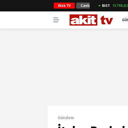
Web TV
Canlı
BIST
13.798,8
Yayın
GÜ
Gündem