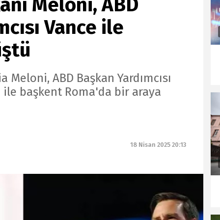
anı Meloni, ABD
cısı Vance ile
üştü
ia Meloni, ABD Başkan Yardımcısı
 ile başkent Roma'da bir araya
18 Nisan 2025 20:13