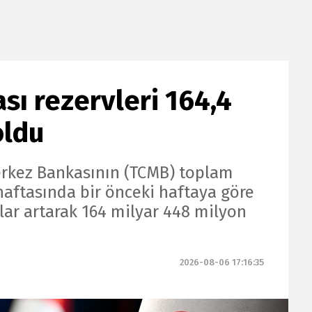
ı rezervleri 164,4
oldu
rkez Bankasının (TCMB) toplam
haftasında bir önceki haftaya göre
lar artarak 164 milyar 448 milyon
2026-08-06 17:16:35