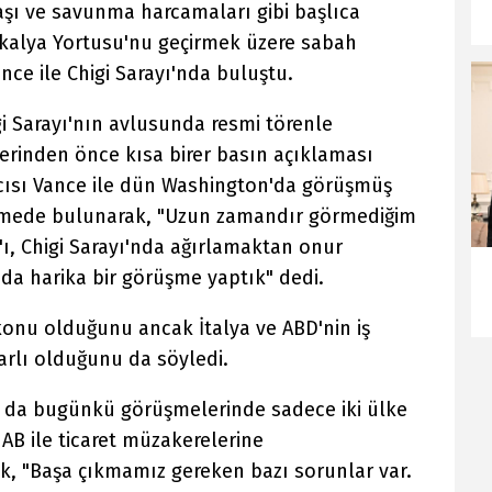
aşı ve savunma harcamaları gibi başlıca
kalya Yortusu'nu geçirmek üzere sabah
ce ile Chigi Sarayı'nda buluştu.
i Sarayı'nın avlusunda resmi törenle
lerinden önce kısa birer basın açıklaması
cısı Vance ile dün Washington'da görüşmüş
ermede bulunarak, "Uzun zamandır görmediğim
ı, Chigi Sarayı'nda ağırlamaktan onur
a harika bir görüşme yaptık" dedi.
 konu olduğunu ancak İtalya ve ABD'nin iş
rarlı olduğunu da söyledi.
 da bugünkü görüşmelerinde sadece iki ülke
a AB ile ticaret müzakerelerine
, "Başa çıkmamız gereken bazı sorunlar var.