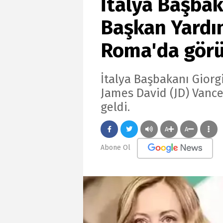
İtalya Başbak
Başkan Yardım
Roma'da gör
İtalya Başbakanı Giorg
James David (JD) Vance
geldi.
A
A
Abone Ol