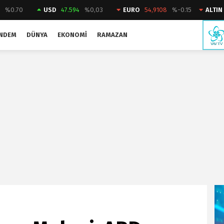
2
%0.70
USD
47.594
%0,03
EURO
54,9108
%-0.15
ALTIN
NDEM
DÜNYA
EKONOMI
RAMAZAN