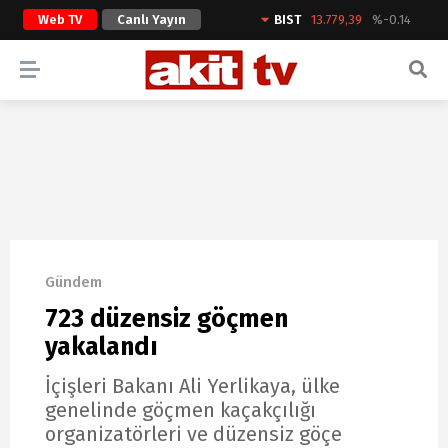
Web TV
Canlı Yayın
BIST
13.779,39
%-0.14
ARAMA YAP
Gündem
723 düzensiz göçmen
yakalandı
İçişleri Bakanı Ali Yerlikaya, ülke
genelinde göçmen kaçakçılığı
organizatörleri ve düzensiz göçe