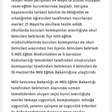
temalı resim yarışması 04 Mayıs'ta ulusal düzeyde,
resmi eğitim kurumlarında başladı. Yarışma
kapsamında serbest katılım ile ilköğretim ve
ortaöğretim öğrencileri tarafından hazırlanan
eserler; 25 Mayıs'ta okullara teslim edildi.
Okullarda kurulan komisyonlar aracılığıyla okul
birincileri belirlendi. İlçe milli eğitim
müdürlüklerinde kurulan komisyonlar da okul
birincileri arasından her ilçenin birincisini belirledi.
İl Milli Eğitim Müdürlükleri ve İl Garnizon
Komutanlığı temsilcileri tarafından oluşturulan
komisyonlar tarafından belirlenen il birincileri de
26 Haziran'da Milli Eğitim Bakanlığına ulaştırıldı.
Milli Savunma Bakanlığı ve Milli Eğitim Bakanlığı
tarafından belirlenen alanında uzman
temsilcilerden oluşan seçici kurul aracılığıyla
eserler temaya uygunluk, kompozisyon, tekniğe
uygunluk, yaratıcı çalışma ve özgünlük kriterleri
ile değerlendirilerek dereceye giren eserler