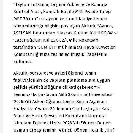
"Tayfun Fırlatma, Taşıma Yükleme ve Komuta
Kontrol Aracı, Karinalı Bot ile Milli Piyade Tüfeği
MPT-76'nın" muayene ve kabul faaliyetlerinin
tamamlandığı bilgisini paylaşan Aktürk, "Ayrıca,
ASELSAN tarafından 'Hassas Güdüm Kiti HGK-84' ve
'Lazer Güdüm Kiti LGK-82/84' ile Roketsan
tarafından 'SOM-B1T' mühimmatı Hava Kuvvetleri
Komutanlığımıza teslim edilmiştir." ifadelerini
kullandı.
Aktürk, personel ve askeri öğrenci temin
faaliyetlerinin de yapılan planlamalara uygun
şekilde yürütüldüğüne dikkati çekerek "14
Temmuz'da başlayan Milli Savunma Üniversitesi
'2026 Yılı Askeri Öğrenci Temini Seçim Aşaması
Faaliyetleri' yarın 24 Temmuz'da başlayan Kara,
Deniz ve Hava Kuvvetleri Komutanlıklarında
İstihdam Edilmek Üzere 2026 Yılı '3'üncü Dönem
Uzman Erbaş Temini', '4'üncü Dönem Teknik Sınıf