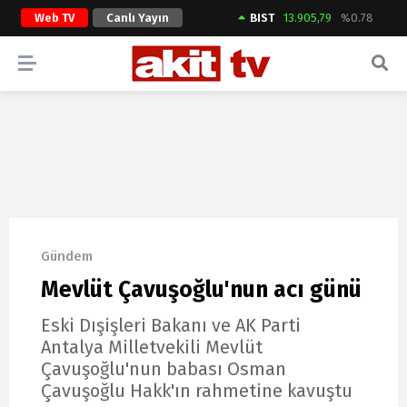
Web TV
Canlı Yayın
BIST
13.905,79
%0.78
ARAMA YAP
Gündem
Mevlüt Çavuşoğlu'nun acı günü
Eski Dışişleri Bakanı ve AK Parti
Antalya Milletvekili Mevlüt
Çavuşoğlu'nun babası Osman
Çavuşoğlu Hakk'ın rahmetine kavuştu