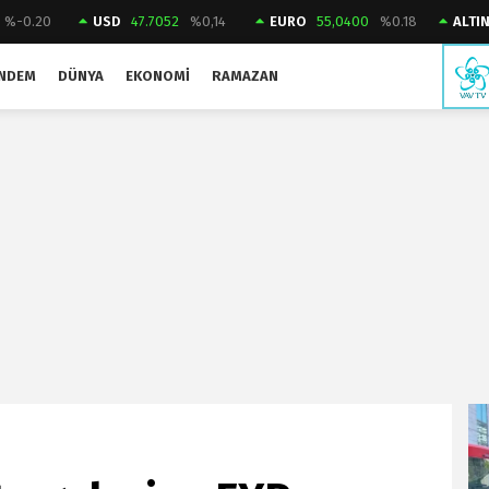
%-0.20
USD
47.7052
%0,14
EURO
55,0400
%0.18
ALTI
NDEM
DÜNYA
EKONOMI
RAMAZAN