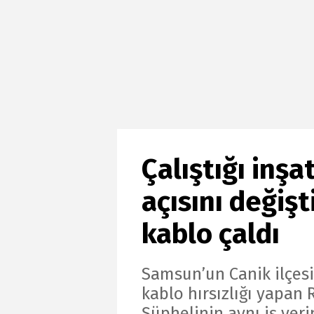
Çalıştığı inş
açısını değişti
kablo çaldı
Samsun’un Canik ilçesin
kablo hırsızlığı yapan 
Şüphelinin aynı iş yerin