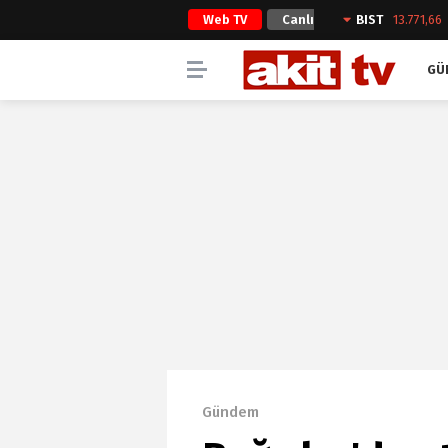
Web TV
Canlı
BIST
13.771,66
Yayın
GÜ
Gündem