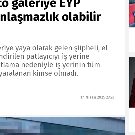
to galeriye EYP
 anlaşmazlık olabilir
eriye yaya olarak gelen şüpheli, el
irilen patlayıcıyı iş yerine
Patlama nedeniyle iş yerinin tüm
a yaralanan kimse olmadı.
14 Nisan 2025 23:23