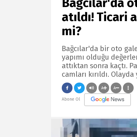
Bağcılar'da o
atıldı! Ticari
mi?
Bağcılar'da bir oto gal
yapımı olduğu değerlend
attıktan sonra kaçtı. 
camları kırıldı. Olayd
A
A
Abone Ol