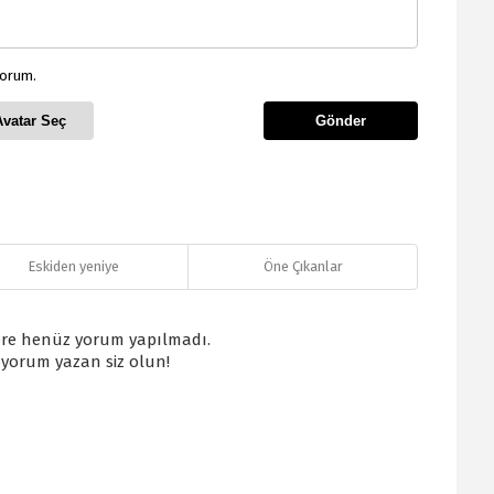
yorum.
Avatar Seç
Gönder
Eskiden yeniye
Öne Çıkanlar
re henüz yorum yapılmadı.
k yorum yazan siz olun!