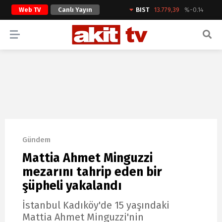
Web TV
Canlı Yayın
BIST
13.779,39
%-0.14
ARAMA YAP
Gündem
Mattia Ahmet Minguzzi
mezarını tahrip eden bir
şüpheli yakalandı
İstanbul Kadıköy'de 15 yaşındaki
Mattia Ahmet Minguzzi'nin