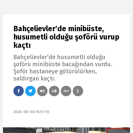
Bahçelievler'de minibüste,
husumetli olduğu şoförü vurup
kaçtı
Bahçelievler’de husumetli olduğu
şoförü minibüste bacağından vurdu.
Şoför hastaneye götürülürken,
saldırgan kaçtı.
A
A
2026-08-08 15:57:15