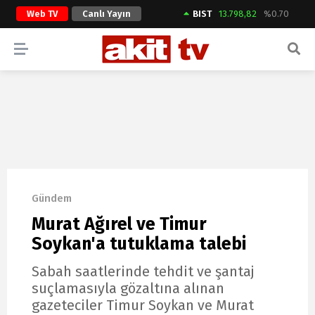
Web TV
Canlı Yayın
BIST
13.798,82
%0.70
ARAMA YAP
Gündem
Murat Ağırel ve Timur
Soykan'a tutuklama talebi
Sabah saatlerinde tehdit ve şantaj
suçlamasıyla gözaltına alınan
gazeteciler Timur Soykan ve Murat