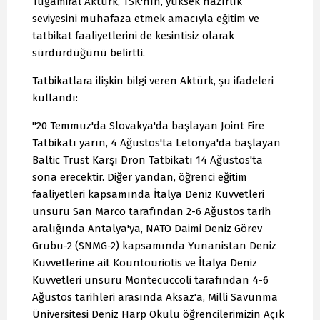
Tuğamiral Aktürk, TSK'nın, yüksek hazırlık
seviyesini muhafaza etmek amacıyla eğitim ve
tatbikat faaliyetlerini de kesintisiz olarak
sürdürdüğünü belirtti.
Tatbikatlara ilişkin bilgi veren Aktürk, şu ifadeleri
kullandı:
"20 Temmuz'da Slovakya'da başlayan Joint Fire
Tatbikatı yarın, 4 Ağustos'ta Letonya'da başlayan
Baltic Trust Karşı Dron Tatbikatı 14 Ağustos'ta
sona erecektir. Diğer yandan, öğrenci eğitim
faaliyetleri kapsamında İtalya Deniz Kuvvetleri
unsuru San Marco tarafından 2-6 Ağustos tarih
aralığında Antalya'ya, NATO Daimi Deniz Görev
Grubu-2 (SNMG-2) kapsamında Yunanistan Deniz
Kuvvetlerine ait Kountouriotis ve İtalya Deniz
Kuvvetleri unsuru Montecuccoli tarafından 4-6
Ağustos tarihleri arasında Aksaz'a, Milli Savunma
Üniversitesi Deniz Harp Okulu öğrencilerimizin Açık