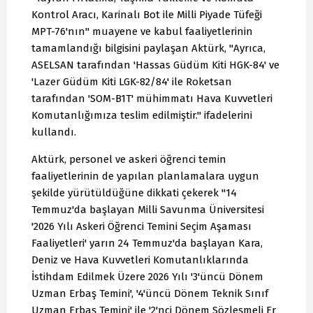
Kontrol Aracı, Karinalı Bot ile Milli Piyade Tüfeği
MPT-76'nın" muayene ve kabul faaliyetlerinin
tamamlandığı bilgisini paylaşan Aktürk, "Ayrıca,
ASELSAN tarafından 'Hassas Güdüm Kiti HGK-84' ve
'Lazer Güdüm Kiti LGK-82/84' ile Roketsan
tarafından 'SOM-B1T' mühimmatı Hava Kuvvetleri
Komutanlığımıza teslim edilmiştir." ifadelerini
kullandı.
Aktürk, personel ve askeri öğrenci temin
faaliyetlerinin de yapılan planlamalara uygun
şekilde yürütüldüğüne dikkati çekerek "14
Temmuz'da başlayan Milli Savunma Üniversitesi
'2026 Yılı Askeri Öğrenci Temini Seçim Aşaması
Faaliyetleri' yarın 24 Temmuz'da başlayan Kara,
Deniz ve Hava Kuvvetleri Komutanlıklarında
İstihdam Edilmek Üzere 2026 Yılı '3'üncü Dönem
Uzman Erbaş Temini', '4'üncü Dönem Teknik Sınıf
Uzman Erbaş Temini' ile '2'nci Dönem Sözleşmeli Er