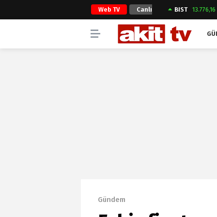
Web TV
Canlı
BIST
13.776,16
Yayın
GÜ
Gündem