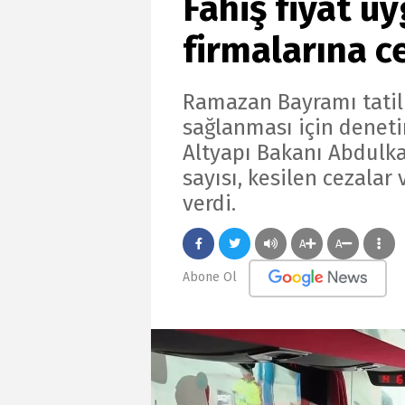
Fahiş fiyat u
firmalarına c
Ramazan Bayramı tatili
sağlanması için denetim
Altyapı Bakanı Abdulka
sayısı, kesilen cezalar
verdi.
A
A
Abone Ol