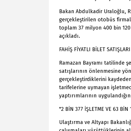
Bakan Abdulkadir Uraloğlu, 
gerçekleştirilen otobüs firmal
toplam 37 milyon 400 bin 120 
açıkladı.
FAHİŞ FİYATLI BİLET SATIŞL
Ramazan Bayramı tatilinde şehi
satışlarının önlenmesine yöne
gerçekleştirdiklerini kaydede
tarifelerine uymayan işletmeci
yaptırımlarının uygulandığını 
"2 BİN 377 İŞLETME VE 63 Bİ
Ulaştırma ve Altyapı Bakanlığı 
çalışmaları yürüttüklerinin al