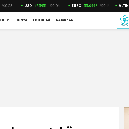
%0.53
USD
47.5951
%0,04
EURO
55,0662
%0.14
ALTIN
NDEM
DÜNYA
EKONOMI
RAMAZAN