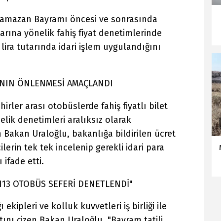
Ramazan Bayramı öncesi ve sonrasında
arına yönelik fahiş fiyat denetimlerinde
lira tutarında idari işlem uygulandığını
ARININ ÖNLENMESİ AMAÇLANDI
rler arası otobüslerde fahiş fiyatlı bilet
lik denetimleri aralıksız olarak
n Bakan Uraloğlu, bakanlığa bildirilen ücret
lerin tek tek incelenip gerekli idari para
ifade etti.
N 113 OTOBÜS SEFERİ DENETLENDİ"
ekipleri ve kolluk kuvvetleri iş birliği ile
tını çizen Bakan Uraloğlu, "Bayram tatili