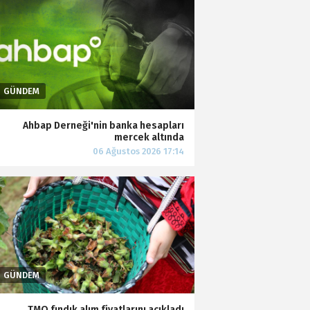
Ahbap Derneği'nin banka hesapları
mercek altında
TMO fındık alım fiyatlarını açıkladı