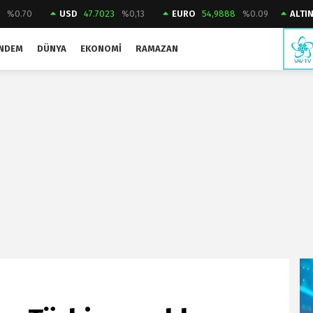
2
%0.70
USD
47.7023
%0,13
EURO
54,9888
%0.09
ALTI
NDEM
DÜNYA
EKONOMI
RAMAZAN