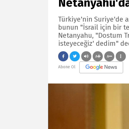
Netanyahu'da
Türkiye'nin Suriye'de a
bunun "İsrail için bir 
Netanyahu, "Dostum Tr
isteyeceğiz' dedim" de
A
A
Abone Ol