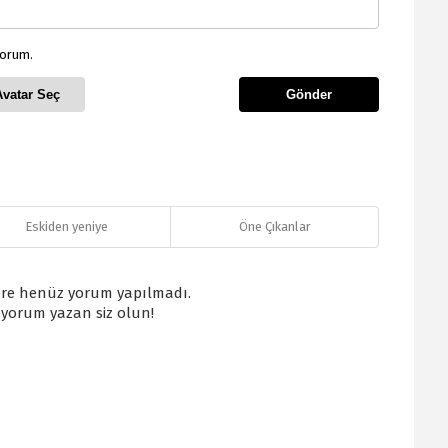
yorum.
Avatar Seç
Gönder
Eskiden yeniye
Öne Çıkanlar
re henüz yorum yapılmadı.
k yorum yazan siz olun!