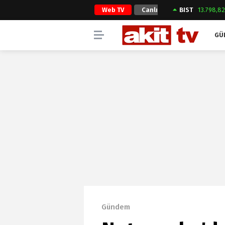
Web TV
Canlı
BIST
13.798,8
Yayın
GÜ
Gündem