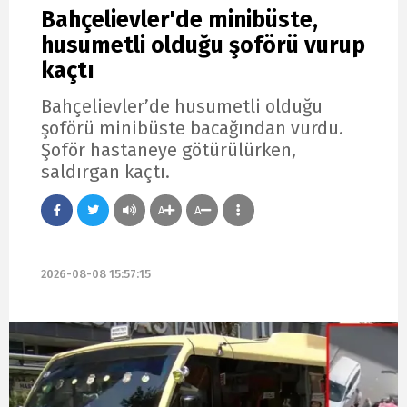
Bahçelievler'de minibüste,
husumetli olduğu şoförü vurup
kaçtı
Bahçelievler’de husumetli olduğu
şoförü minibüste bacağından vurdu.
Şoför hastaneye götürülürken,
saldırgan kaçtı.
A
A
2026-08-08 15:57:15