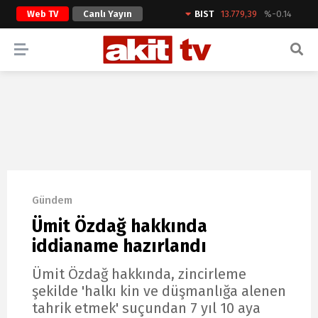
Web TV
Canlı Yayın
BIST
13.779,39
%-0.14
ARAMA YAP
Gündem
Ümit Özdağ hakkında
iddianame hazırlandı
Ümit Özdağ hakkında, zincirleme
şekilde 'halkı kin ve düşmanlığa alenen
tahrik etmek' suçundan 7 yıl 10 aya