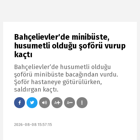
Bahçelievler'de minibüste,
husumetli olduğu şoförü vurup
kaçtı
Bahçelievler’de husumetli olduğu
şoförü minibüste bacağından vurdu.
Şoför hastaneye götürülürken,
saldırgan kaçtı.
A
A
2026-08-08 15:57:15