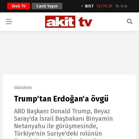
Web TV
Canlı Yayın
BIST
13.779,39
%-0.14
ARAMA YAP
Gündem
Trump'tan Erdoğan'a övgü
ABD Başkanı Donald Trump, Beyaz
Saray'da İsrail Başbakanı Binyamin
Netanyahu ile görüşmesinde,
Türkiye'nin Suriye'deki rolünün