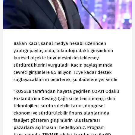
Bakan Kacır, sanal medya hesabı üzerinden
yaptığı paylaşımda, teknoloji odaklı girişimlerin
küresel ölçekte büyümesini desteklemeyi
sürdürdüklerini vurguladı. Kacır, paylaşımında
çevreci girişimlere 6,5 milyon TL’ye kadar destek
sağlayacaklarını belirterek, şu ifadelere yer verdi:
"KOSGEB tarafından hayata geçirilen COP31 Odaklı
Hızlandırma Desteği Çağrısı ile temiz enerji, iklim
teknolojileri, sürdürülebilir tarım, döngüsel
ekonomi ve sürdürülebilir finans alanlarında
faaliyet gösteren girişimlerin uluslararası
pazarlara açılmasını hedefliyoruz. Program
kapsamında, TEKMER işletici kuruluşları ile GO