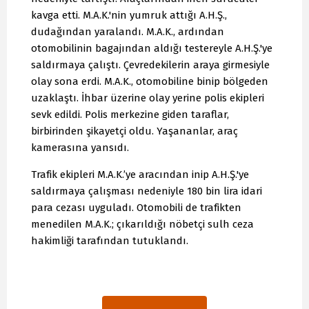
kavga etti. M.A.K.'nin yumruk attığı A.H.Ş.,
dudağından yaralandı. M.A.K., ardından
otomobilinin bagajından aldığı testereyle A.H.Ş.'ye
saldırmaya çalıştı. Çevredekilerin araya girmesiyle
olay sona erdi. M.A.K., otomobiline binip bölgeden
uzaklaştı. İhbar üzerine olay yerine polis ekipleri
sevk edildi. Polis merkezine giden taraflar,
birbirinden şikayetçi oldu. Yaşananlar, araç
kamerasına yansıdı.
Trafik ekipleri M.A.K.’ye aracından inip A.H.Ş.'ye
saldırmaya çalışması nedeniyle 180 bin lira idari
para cezası uyguladı. Otomobili de trafikten
menedilen M.A.K.; çıkarıldığı nöbetçi sulh ceza
hakimliği tarafından tutuklandı.