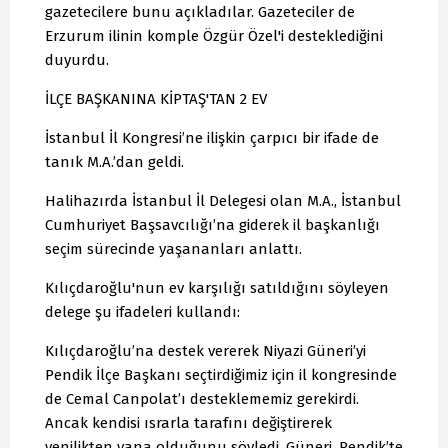
gazetecilere bunu açıkladılar. Gazeteciler de
Erzurum ilinin komple Özgür Özel'i desteklediğini
duyurdu.
İLÇE BAŞKANINA KİPTAŞ'TAN 2 EV
İstanbul İl Kongresi’ne ilişkin çarpıcı bir ifade de
tanık M.A.’dan geldi.
Halihazırda İstanbul İl Delegesi olan M.A., İstanbul
Cumhuriyet Başsavcılığı’na giderek il başkanlığı
seçim sürecinde yaşananları anlattı.
Kılıçdaroğlu'nun ev karşılığı satıldığını söyleyen
delege şu ifadeleri kullandı:
Kılıçdaroğlu’na destek vererek Niyazi Güneri’yi
Pendik İlçe Başkanı seçtirdiğimiz için il kongresinde
de Cemal Canpolat’ı desteklememiz gerekirdi.
Ancak kendisi ısrarla tarafını değiştirerek
yenilikten yana olduğunu söyledi. Güneri, Pendik’te