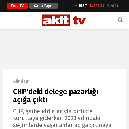
Web TV
Canlı Yayın
BIST
13.779,39
%-0.14
ARAMA YAP
Gündem
CHP'deki delege pazarlığı
açığa çıktı
CHP, şaibe iddialarıyla birlikte
kurultaya giderken 2023 yılındaki
seçimlerde yaşananlar açığa çıkmaya