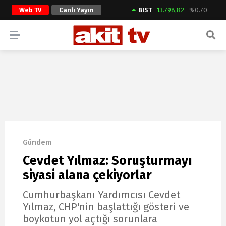
Web TV
Canlı Yayın
BIST
13.798,82
%0.70
ARAMA YAP
Gündem
Cevdet Yılmaz: Soruşturmayı
siyasi alana çekiyorlar
Cumhurbaşkanı Yardımcısı Cevdet
Yılmaz, CHP'nin başlattığı gösteri ve
boykotun yol açtığı sorunlara