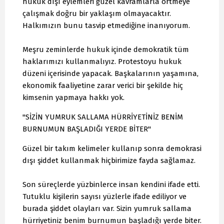
hukuk dışı eylemleri güzel kavramlarla örtmeye
çalışmak doğru bir yaklaşım olmayacaktır.
Halkımızın bunu tasvip etmediğine inanıyorum.
Meşru zeminlerde hukuk içinde demokratik tüm
haklarımızı kullanmalıyız. Protestoyu hukuk
düzeni içerisinde yapacak. Başkalarının yaşamına,
ekonomik faaliyetine zarar verici bir şekilde hiç
kimsenin yapmaya hakkı yok.
"SİZİN YUMRUK SALLAMA HÜRRİYETİNİZ BENİM
BURNUMUN BAŞLADIĞI YERDE BİTER"
Güzel bir takım kelimeler kullanıp sonra demokrasi
dışı şiddet kullanmak hiçbirimize fayda sağlamaz.
Son süreçlerde yüzbinlerce insan kendini ifade etti.
Tutuklu kişilerin sayısı yüzlerle ifade ediliyor ve
burada şiddet olayları var. Sizin yumruk sallama
hürriyetiniz benim burnumun başladığı yerde biter.