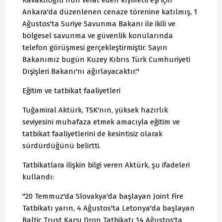
Kavaklıoğlu'nun vefat eden kıymetli eşi için
Ankara'da düzenlenen cenaze törenine katılmış, 1
Ağustos'ta Suriye Savunma Bakanı ile ikili ve
bölgesel savunma ve güvenlik konularında
telefon görüşmesi gerçekleştirmiştir. Sayın
Bakanımız bugün Kuzey Kıbrıs Türk Cumhuriyeti
Dışişleri Bakanı'nı ağırlayacaktır."
Eğitim ve tatbikat faaliyetleri
Tuğamiral Aktürk, TSK'nın, yüksek hazırlık
seviyesini muhafaza etmek amacıyla eğitim ve
tatbikat faaliyetlerini de kesintisiz olarak
sürdürdüğünü belirtti.
Tatbikatlara ilişkin bilgi veren Aktürk, şu ifadeleri
kullandı:
"20 Temmuz'da Slovakya'da başlayan Joint Fire
Tatbikatı yarın, 4 Ağustos'ta Letonya'da başlayan
Baltic Trust Karşı Dron Tatbikatı 14 Ağustos'ta