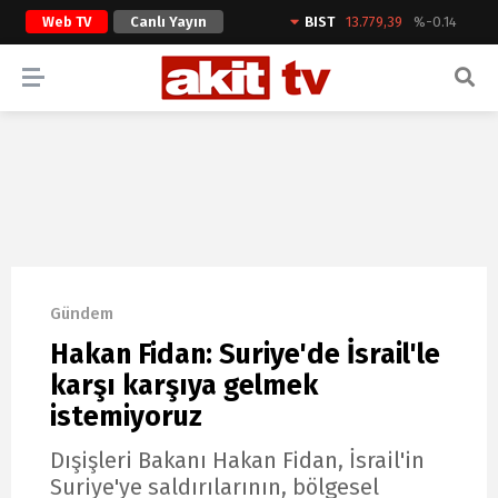
Web TV
Canlı Yayın
BIST
13.779,39
%-0.14
ARAMA YAP
Gündem
Hakan Fidan: Suriye'de İsrail'le
karşı karşıya gelmek
istemiyoruz
Dışişleri Bakanı Hakan Fidan, İsrail'in
Suriye'ye saldırılarının, bölgesel