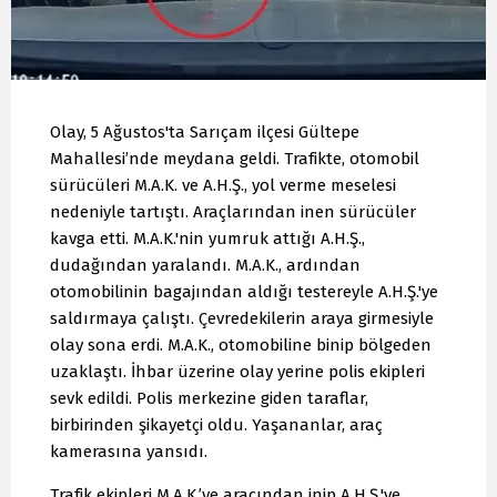
Olay, 5 Ağustos'ta Sarıçam ilçesi Gültepe
Mahallesi’nde meydana geldi. Trafikte, otomobil
sürücüleri M.A.K. ve A.H.Ş., yol verme meselesi
nedeniyle tartıştı. Araçlarından inen sürücüler
kavga etti. M.A.K.'nin yumruk attığı A.H.Ş.,
dudağından yaralandı. M.A.K., ardından
otomobilinin bagajından aldığı testereyle A.H.Ş.'ye
saldırmaya çalıştı. Çevredekilerin araya girmesiyle
olay sona erdi. M.A.K., otomobiline binip bölgeden
uzaklaştı. İhbar üzerine olay yerine polis ekipleri
sevk edildi. Polis merkezine giden taraflar,
birbirinden şikayetçi oldu. Yaşananlar, araç
kamerasına yansıdı.
Trafik ekipleri M.A.K.’ye aracından inip A.H.Ş.'ye