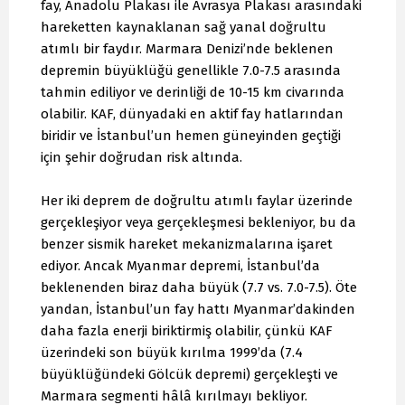
fay, Anadolu Plakası ile Avrasya Plakası arasındaki
hareketten kaynaklanan sağ yanal doğrultu
atımlı bir faydır. Marmara Denizi’nde beklenen
depremin büyüklüğü genellikle 7.0-7.5 arasında
tahmin ediliyor ve derinliği de 10-15 km civarında
olabilir. KAF, dünyadaki en aktif fay hatlarından
biridir ve İstanbul’un hemen güneyinden geçtiği
için şehir doğrudan risk altında.
Her iki deprem de doğrultu atımlı faylar üzerinde
gerçekleşiyor veya gerçekleşmesi bekleniyor, bu da
benzer sismik hareket mekanizmalarına işaret
ediyor. Ancak Myanmar depremi, İstanbul’da
beklenenden biraz daha büyük (7.7 vs. 7.0-7.5). Öte
yandan, İstanbul’un fay hattı Myanmar’dakinden
daha fazla enerji biriktirmiş olabilir, çünkü KAF
üzerindeki son büyük kırılma 1999’da (7.4
büyüklüğündeki Gölcük depremi) gerçekleşti ve
Marmara segmenti hâlâ kırılmayı bekliyor.