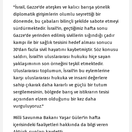
"İsrail, Gazze'de ateşkes ve kalıcı barışa yönelik
diplomatik girişimlerin olumlu seyrettiği bir
dönemde, bu çabaları bilinçli şekilde sabote etmeyi
sürdürmektedir. İsrail'in, geçtiğimiz hafta sonu
Gazze'de yerinden edilmiş sivillerin sığındığı çadır
kampı ile bir sağlık tesisini hedef alması sonucu
30'dan fazla sivil hayatını kaybetmiştir. Söz konusu
saldırı, İsrail'in uluslararası hukuku hiçe sayan
yaklaşımının son örneğini teşkil etmektedir.
Uluslararası toplumun, İsrail'in bu eylemlerine
karşı uluslararası hukuka ve insani değerlere
sahip çıkarak daha kararlı ve güçlü bir tutum
sergilemesinin, bölgede barış ve istikrarın tesisi
açısından elzem olduğunu bir kez daha
vurguluyoruz."
Milli Savunma Bakanı Yaşar Güler'in hafta
içerisindeki faaliyetleri hakkında da bilgi veren
Aktürk, şunları kaydetti: