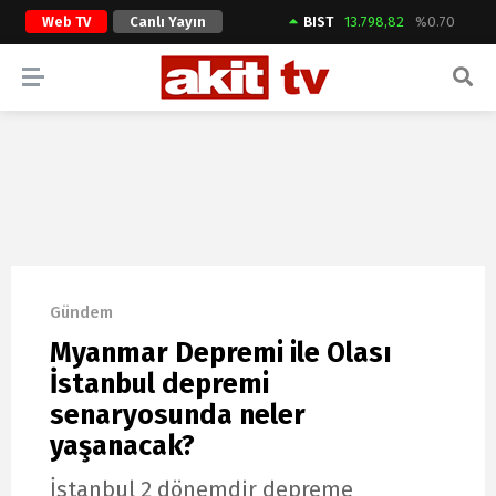
Web TV
Canlı Yayın
BIST
13.798,82
%0.70
ARAMA YAP
Gündem
Myanmar Depremi ile Olası
İstanbul depremi
senaryosunda neler
yaşanacak?
İstanbul 2 dönemdir depreme