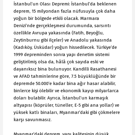
İstanbul’un Olası Depremi: İstanbul’da beklenen
deprem, 15 milyondan fazla nüfusuyla çok daha
yoğun bir bölgede etkili olacak. Marmara
Denizi’nde gerçekleşmesi durumunda, sarsıntı
özellikle Avrupa yakasında (Fatih, Beyoğlu,
Zeytinburnu gibi ilçeler) ve Anadolu yakasında
(Kadıköy, Üsküdar) yoğun hissedilecek. Türkiye’de
1999 depreminden sonra yapı denetim sistemi
geliştirilmiş olsa da, hâlâ çok sayıda eski ve
dayanıksız bina bulunuyor. Kandilli Rasathanesi
ve AFAD tahminlerine göre, 7.5 büyüklüğünde bir
depremde 50.000’e kadar bina ağır hasar alabilir,
binlerce kişi ölebilir ve ekonomik kayıp milyarlarca
doları bulabilir. Ayrıca, İstanbul’un karmaşık
altyapısı (köprüler, tüneller, E-5 gibi ana yollar) ve
yüksek katlı binaları, Myanmar’daki gibi çökmelere
karşı savunmasız.
Myanmar’daki deprem, yapı kalitesinin düşük