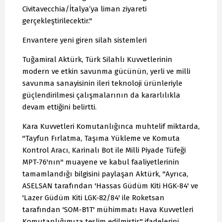
Civitavecchia/İtalya’ya liman ziyareti
gerçekleştirilecektir."
Envantere yeni giren silah sistemleri
Tuğamiral Aktürk, Türk Silahlı Kuvvetlerinin
modern ve etkin savunma gücünün, yerli ve milli
savunma sanayisinin ileri teknoloji ürünleriyle
güçlendirilmesi çalışmalarının da kararlılıkla
devam ettiğini belirtti.
Kara Kuvvetleri Komutanlığınca muhtelif miktarda,
"Tayfun Fırlatma, Taşıma Yükleme ve Komuta
Kontrol Aracı, Karinalı Bot ile Milli Piyade Tüfeği
MPT-76'nın" muayene ve kabul faaliyetlerinin
tamamlandığı bilgisini paylaşan Aktürk, "Ayrıca,
ASELSAN tarafından 'Hassas Güdüm Kiti HGK-84' ve
'Lazer Güdüm Kiti LGK-82/84' ile Roketsan
tarafından 'SOM-B1T' mühimmatı Hava Kuvvetleri
Komutanlığımıza teslim edilmiştir." ifadelerini