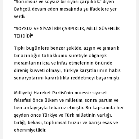
"Sorumsuz ve soysuz bir siyasi çarpıklık." diyen
Bahçeli, devam eden mesajında şu ifadelere yer
verdi:
"SOYSUZ VE SİYASİ BİR ÇARPIKLIK, MİLLİ GÜVENLİK
TEHDİDİ"
Tıpkı bugünlere benzer şekilde, azgın ve şımarık
bir azınlığın tahakkümü suretiyle oligarşik
meramlarını icra ve infaz etmelerinin önünde
direniş kuvveti olmayı, Türkiye karşıtlarının habis
senaryolarını kararlılıkla reddetmeyi başarmıştı.
Milliyetçi Hareket Partisi’nin müessir siyaset
felsefesi önce ülkem ve milletim, sonra partim ve
ben anlayışıyla tebarüz etmiştir. Bu kapsamda her
şeyden önce Türkiye ve Türk milletinin varlığı,
birliği, bekası, toplumsal huzur ve barışı esas ve
ehemmiyetlidir.