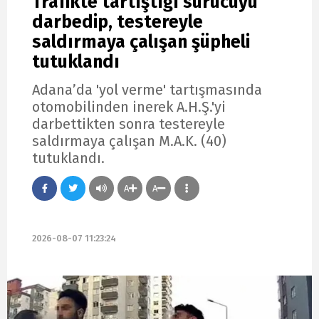
Trafikte tartıştığı sürücüyü
darbedip, testereyle
saldırmaya çalışan şüpheli
tutuklandı
Adana’da 'yol verme' tartışmasında
otomobilinden inerek A.H.Ş.'yi
darbettikten sonra testereyle
saldırmaya çalışan M.A.K. (40)
tutuklandı.
A
A
2026-08-07 11:23:24