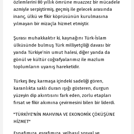
özlemlerini 80 yıllık ömrüne muazzez bir mücadele
azmiyle serpiştirmiş, geçmiş ile gelecek arasında
inanç, ülkü ve fikir köprüsünün kurulmasına
yılmayan bir mizaçla hizmet etmiştir.
Şurası muhakkaktır ki, kaynağını Türk-İslam
ülküsünde bulmuş Türk milliyetçiliği davası bir
yanda Türkiye’nin umut halesi, diğer yanda da
gönül ve kültür coğrafyalarımız ile mazlum
toplumların uyanış hareketidir.
Türkeş Bey, karmaşa içindeki sadeliği gören,
karanlıkta saklı duran ışığı gösteren, durgun
yüzeyin dip akıntısını fark eden, zorlu etapları
fırsat ve fikir akımına çevirmesini bilen bir liderdi.
"TÜRKİYE'NİN MAHVINA VE EKONOMİK ÇÖKÜŞÜNE
HİZMET"
Esnafımıza, eşrafımıza, velhasıl sosyal ve