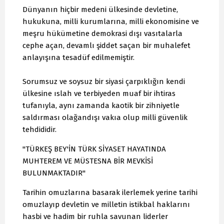
Dünyanın hiçbir medeni ülkesinde devletine,
hukukuna, milli kurumlarına, milli ekonomisine ve
meşru hükümetine demokrasi dışı vasıtalarla
cephe açan, devamlı şiddet saçan bir muhalefet
anlayışına tesadüf edilmemiştir.
Sorumsuz ve soysuz bir siyasi çarpıklığın kendi
ülkesine ıslah ve terbiyeden muaf bir ihtiras
tufanıyla, aynı zamanda kaotik bir zihniyetle
saldırması olağandışı vakıa olup milli güvenlik
tehdididir.
"TÜRKEŞ BEY'İN TÜRK SİYASET HAYATINDA
MUHTEREM VE MÜSTESNA BİR MEVKİSİ
BULUNMAKTADIR"
Tarihin omuzlarına basarak ilerlemek yerine tarihi
omuzlayıp devletin ve milletin istikbal haklarını
hasbi ve hadim bir ruhla savunan liderler