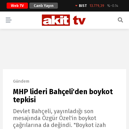
Web TV
Canlı Yayın
BIST
13.779,39
%-0.14
ARAMA YAP
Gündem
MHP lideri Bahçeli'den boykot
tepkisi
Devlet Bahçeli, yayınladığı son
mesajında Özgür Özel'in boykot
çağrılarına da değindi. "Boykot izah