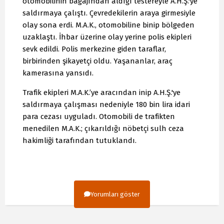
otomobilinin bagajından aldığı testereyle A.H.Ş.'ye
saldırmaya çalıştı. Çevredekilerin araya girmesiyle
olay sona erdi. M.A.K., otomobiline binip bölgeden
uzaklaştı. İhbar üzerine olay yerine polis ekipleri
sevk edildi. Polis merkezine giden taraflar,
birbirinden şikayetçi oldu. Yaşananlar, araç
kamerasına yansıdı.
Trafik ekipleri M.A.K.’ye aracından inip A.H.Ş.'ye
saldırmaya çalışması nedeniyle 180 bin lira idari
para cezası uyguladı. Otomobili de trafikten
menedilen M.A.K.; çıkarıldığı nöbetçi sulh ceza
hakimliği tarafından tutuklandı.
Yorumları göster