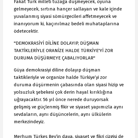
Fakat Türk milleti tuzağa düşmeyecek, oyuna
gelmeyecek, sırtına hançer sallayan ve kale içinde
yuvalanmış siyasi sömürgecileri affetmeyecek ve
inanıyorum ki, kaçınılmaz bedeli muhataplarına
ödetecektir.
"DEMOKRASİYİ DİLİNE DOLAYIP, DÜŞMAN
TAKTİKLERİYLE ORANİZE HALDE TÜRKİYE'Yİ ZOR
DURUMA DÜŞÜRMEYE ÇABALIYORLAR"
Güya demokrasiyi diline dolayıp düşman
taktikleriyle ve organize halde Türkiye’yi zor
duruma düşürmenin çabasında olan siyasi hizip ve
yolsuzluk şebekesi çok derin hayal kırıklığına
uğrayacaktır. 56 yıl önce nerede duruyorsak
gelişmiş ve güçlenmiş fikir ve siyaset yapımızla aynı
sevdaların, aynı düşüncelerin, aynı ülkülerin
merkezindeyiz.
Merhum Türkeş Bey’in dava, siyaset ve fikri çizgisi de