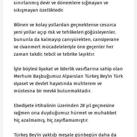
sınırlanmış devir ve dönemlere sığmayan ve
sıkışmayan özelliktedir.
Bilinen ve kolay yollardan geçmektense cesurca
yeni yollar açıp risk ve tehlikeleri göğüsleyenler,
bununla da kalmayıp canıyürekten, cansiperane
ve civanmert mücadeleleriyle öne geçenler her
zaman takdir, tebcil ve tebrike layıktır.
İşte böylesi liyakat ve liderlik vasıflarına sahip olan
Merhum Başbuğumuz Alparslan Türkeş Bey’in Türk
siyaset ve devlet hayatında muhterem ve
müstesna bir mevkii bulunmaktadır.
Ebediyete irtihalinin üzerinden 28 yıl geçmesine
rağmen ona duyduğumuz hürmet ve muhabbet
hiç azalmamış, hiç zayıflamamıştır.
Türkeş Bey’in yaktığı meşale günbegün daha da