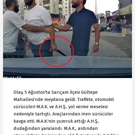
Olay, 5 Ağustos'ta Sarıçam ilçesi Gültepe
Mahallesi’nde meydana geldi. Trafikte, otomobil
sürücüleri M.A.K. ve A.H.Ş., yol verme meselesi
nedeniyle tartıştı. Araçlarından inen sürücüler
kavga etti. M.A.K.'nin yumruk attığı A.H.Ş.,
dudağından yaralandı. M.A.K., ardından