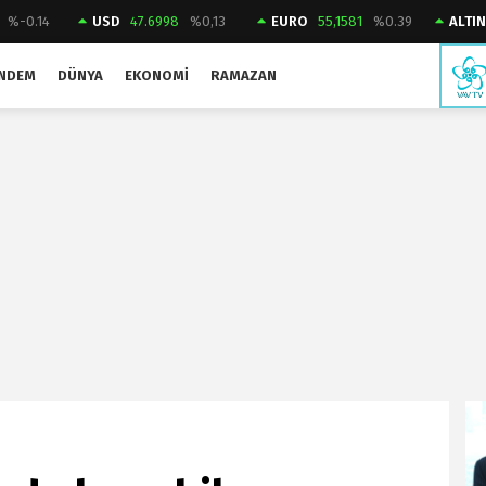
%-0.14
USD
47.6998
%0,13
EURO
55,1581
%0.39
ALTIN
NDEM
DÜNYA
EKONOMI
RAMAZAN