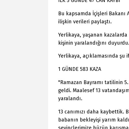
İLK 5 GÜNDE 47 CAN KAYBI
Bu kapsamda İçişleri Bakanı Al
ilişkin verileri paylaştı.
Yerlikaya, yaşanan kazalarda 4
kişinin yaralandığını duyurdu
Yerlikaya, açıklamasında şu if
1 GÜNDE 583 KAZA
"Ramazan Bayramı tatilinin 5
geldi. Maalesef 13 vatandaşım
yaralandı.
13 canımızı daha kaybettik. B
babanın bekleyişi yarım kaldı
sevinçlerimize hüzün karışmas