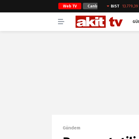
Web TV
Canlı
BIST
13.779,39
Yayın
GÜ
Gündem