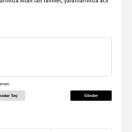
rımıza Allah’tan rahmet, yaralılarımıza acil
yorum.
Avatar Seç
Gönder