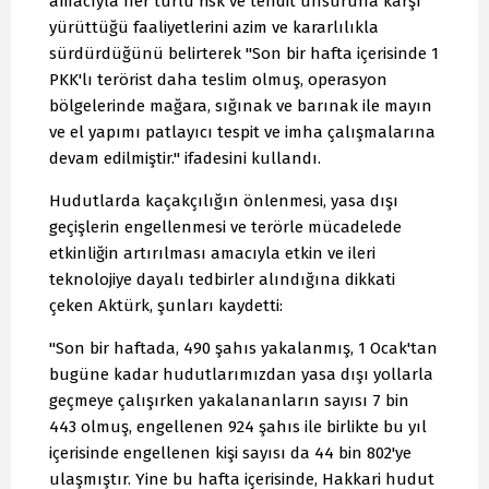
amacıyla her türlü risk ve tehdit unsuruna karşı
yürüttüğü faaliyetlerini azim ve kararlılıkla
sürdürdüğünü belirterek "Son bir hafta içerisinde 1
PKK'lı terörist daha teslim olmuş, operasyon
bölgelerinde mağara, sığınak ve barınak ile mayın
ve el yapımı patlayıcı tespit ve imha çalışmalarına
devam edilmiştir." ifadesini kullandı.
Hudutlarda kaçakçılığın önlenmesi, yasa dışı
geçişlerin engellenmesi ve terörle mücadelede
etkinliğin artırılması amacıyla etkin ve ileri
teknolojiye dayalı tedbirler alındığına dikkati
çeken Aktürk, şunları kaydetti:
"Son bir haftada, 490 şahıs yakalanmış, 1 Ocak'tan
bugüne kadar hudutlarımızdan yasa dışı yollarla
geçmeye çalışırken yakalananların sayısı 7 bin
443 olmuş, engellenen 924 şahıs ile birlikte bu yıl
içerisinde engellenen kişi sayısı da 44 bin 802'ye
ulaşmıştır. Yine bu hafta içerisinde, Hakkari hudut