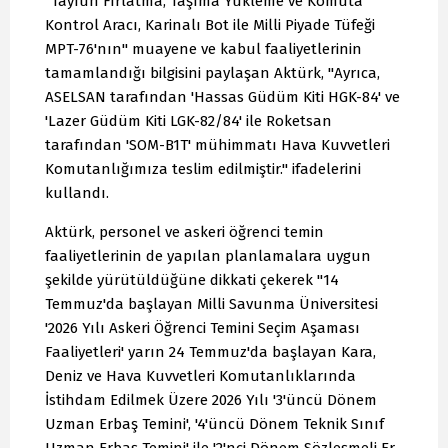
"Tayfun Fırlatma, Taşıma Yükleme ve Komuta
Kontrol Aracı, Karinalı Bot ile Milli Piyade Tüfeği
MPT-76'nın" muayene ve kabul faaliyetlerinin
tamamlandığı bilgisini paylaşan Aktürk, "Ayrıca,
ASELSAN tarafından 'Hassas Güdüm Kiti HGK-84' ve
'Lazer Güdüm Kiti LGK-82/84' ile Roketsan
tarafından 'SOM-B1T' mühimmatı Hava Kuvvetleri
Komutanlığımıza teslim edilmiştir." ifadelerini
kullandı.
Aktürk, personel ve askeri öğrenci temin
faaliyetlerinin de yapılan planlamalara uygun
şekilde yürütüldüğüne dikkati çekerek "14
Temmuz'da başlayan Milli Savunma Üniversitesi
'2026 Yılı Askeri Öğrenci Temini Seçim Aşaması
Faaliyetleri' yarın 24 Temmuz'da başlayan Kara,
Deniz ve Hava Kuvvetleri Komutanlıklarında
İstihdam Edilmek Üzere 2026 Yılı '3'üncü Dönem
Uzman Erbaş Temini', '4'üncü Dönem Teknik Sınıf