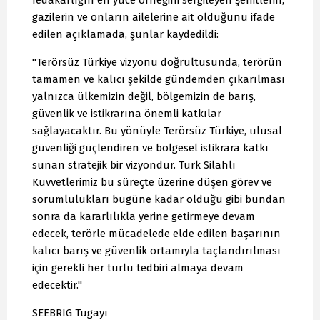
fedakarlığın en yüce örneğini sergileyen şehitlerin,
gazilerin ve onların ailelerine ait olduğunu ifade
edilen açıklamada, şunlar kaydedildi:
"Terörsüz Türkiye vizyonu doğrultusunda, terörün
tamamen ve kalıcı şekilde gündemden çıkarılması
yalnızca ülkemizin değil, bölgemizin de barış,
güvenlik ve istikrarına önemli katkılar
sağlayacaktır. Bu yönüyle Terörsüz Türkiye, ulusal
güvenliği güçlendiren ve bölgesel istikrara katkı
sunan stratejik bir vizyondur. Türk Silahlı
Kuvvetlerimiz bu süreçte üzerine düşen görev ve
sorumlulukları bugüne kadar olduğu gibi bundan
sonra da kararlılıkla yerine getirmeye devam
edecek, terörle mücadelede elde edilen başarının
kalıcı barış ve güvenlik ortamıyla taçlandırılması
için gerekli her türlü tedbiri almaya devam
edecektir."
SEEBRIG Tugayı