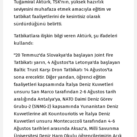
Tuğamiral Aktürk, TSK'nın, yüksek hazırlık
seviyesini muhafaza etmek amacıyla eğitim ve
tatbikat faaliyetlerini de kesintisiz olarak
sürdürdüğünü belirtti.
Tatbikatlara ilişkin bilgi veren Aktürk, şu ifadeleri
kullandı:
"20 Temmuz'da Slovakya'da başlayan Joint Fire
Tatbikatı yarın, 4 Ağustos'ta Letonya'da başlayan
Baltic Trust Karşı Dron Tatbikatı 14 Ağustos'ta
sona erecektir. Diğer yandan, öğrenci eğitim
faaliyetleri kapsamında İtalya Deniz Kuvvetleri
unsuru San Marco tarafından 2-6 Ağustos tarih
aralığında Antalya'ya, NATO Daimi Deniz Görev
Grubu-2 (SNMG-2) kapsamında Yunanistan Deniz
Kuvvetlerine ait Kountouriotis ve İtalya Deniz
Kuvvetleri unsuru Montecuccoli tarafından 4-6
Ağustos tarihleri arasında Aksaz'a, Milli Savunma
Üniversitesi Deniz Harp Okulu öğrencilerimizin Açık