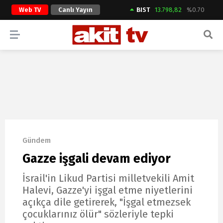
Web TV
Canlı Yayın
BIST
13.798,82
%0.70
ARAMA YAP
Gündem
Gazze işgali devam ediyor
İsrail'in Likud Partisi milletvekili Amit
Halevi, Gazze'yi işgal etme niyetlerini
açıkça dile getirerek, "İşgal etmezsek
çocuklarınız ölür" sözleriyle tepki