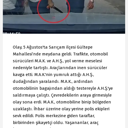
Olay, 5 Ağustos'ta Sarıçam ilçesi Gültepe
Mahallesi’nde meydana geldi. Trafikte, otomobil
sürücüleri M.A.K. ve A.H.Ş., yol verme meselesi
nedeniyle tartıştı. Araçlarından inen sürücüler
kavga etti. M.A.K.'nin yumruk attığı A.H.Ş.,
dudağından yaralandı. M.A.K., ardından
otomobilinin bagajından aldığı testereyle A.H.Ş.'ye
saldırmaya çalıştı. Çevredekilerin araya girmesiyle
olay sona erdi. M.A.K., otomobiline binip bölgeden
uzaklaştı. İhbar üzerine olay yerine polis ekipleri
sevk edildi. Polis merkezine giden taraflar,
birbirinden şikayetçi oldu. Yaşananlar, araç