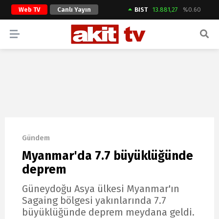
Web TV
Canlı Yayın
BIST
13.881,27
%0.60
ARAMA YAP
Gündem
Myanmar'da 7.7 büyüklüğünde
deprem
Güneydoğu Asya ülkesi Myanmar'ın
Sagaing bölgesi yakınlarında 7.7
büyüklüğünde deprem meydana geldi.