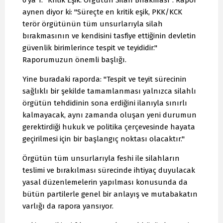
6'ya 1: "Kritik Eşik: Örgütün Silah Bırakması". Rapor
aynen diyor ki: "Süreçte en kritik eşik, PKK/KCK
terör örgütünün tüm unsurlarıyla silah
bırakmasının ve kendisini tasfiye ettiğinin devletin
güvenlik birimlerince tespit ve teyididir."
Raporumuzun önemli başlığı.
Yine buradaki raporda: "Tespit ve teyit sürecinin
sağlıklı bir şekilde tamamlanması yalnızca silahlı
örgütün tehdidinin sona erdiğini ilanıyla sınırlı
kalmayacak, aynı zamanda oluşan yeni durumun
gerektirdiği hukuk ve politika çerçevesinde hayata
geçirilmesi için bir başlangıç noktası olacaktır."
Örgütün tüm unsurlarıyla feshi ile silahların
teslimi ve bırakılması sürecinde ihtiyaç duyulacak
yasal düzenlemelerin yapılması konusunda da
bütün partilerle genel bir anlayış ve mutabakatın
varlığı da rapora yansıyor.