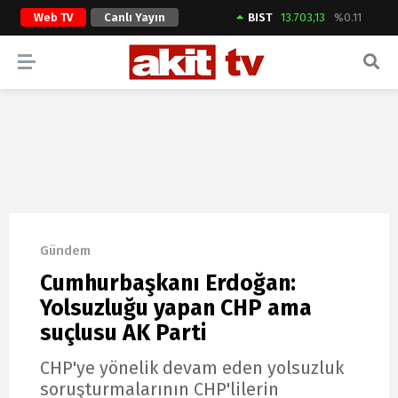
Web TV
Canlı Yayın
BIST
13.703,13
%0.11
ARAMA YAP
Gündem
Cumhurbaşkanı Erdoğan:
Yolsuzluğu yapan CHP ama
suçlusu AK Parti
CHP'ye yönelik devam eden yolsuzluk
soruşturmalarının CHP'lilerin