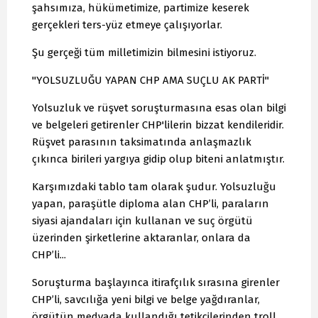
şahsımıza, hükümetimize, partimize keserek
gerçekleri ters-yüz etmeye çalışıyorlar.
Şu gerçeği tüm milletimizin bilmesini istiyoruz.
"YOLSUZLUĞU YAPAN CHP AMA SUÇLU AK PARTİ"
Yolsuzluk ve rüşvet soruşturmasına esas olan bilgi
ve belgeleri getirenler CHP'lilerin bizzat kendileridir.
Rüşvet parasının taksimatında anlaşmazlık
çıkınca birileri yargıya gidip olup biteni anlatmıştır.
Karşımızdaki tablo tam olarak şudur. Yolsuzluğu
yapan, paraşütle diploma alan CHP’li, paraların
siyasi ajandaları için kullanan ve suç örgütü
üzerinden şirketlerine aktaranlar, onlara da
CHP’li...
Soruşturma başlayınca itirafçılık sırasına girenler
CHP’li, savcılığa yeni bilgi ve belge yağdıranlar,
örgütün medyada kullandığı tetikçilerinden troll