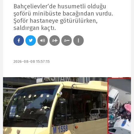
Bahçelievler’de husumetli olduğu
şoförü minibüste bacağından vurdu.
Şoför hastaneye götürülürken,
saldırgan kaçtı.
A
A
2026-08-08 15:57:15