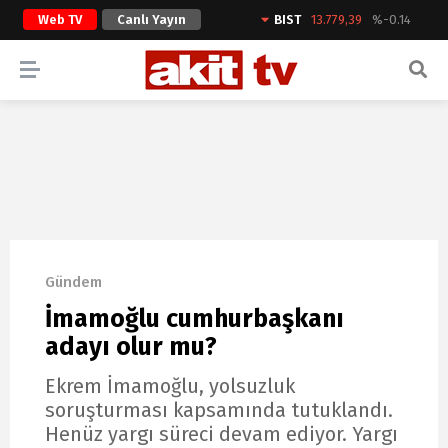
Web TV
Canlı Yayın
BIST
13.779,39
%-0.14
ARAMA YAP
Gündem
İmamoğlu cumhurbaşkanı
adayı olur mu?
Ekrem İmamoğlu, yolsuzluk
soruşturması kapsamında tutuklandı.
Henüz yargı süreci devam ediyor. Yargı