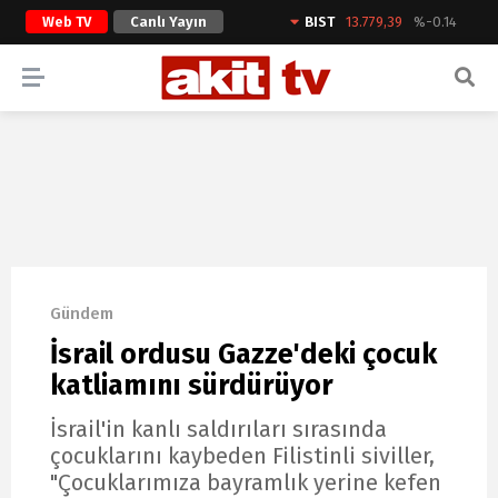
Web TV
Canlı Yayın
BIST
13.779,39
%-0.14
ARAMA YAP
Gündem
İsrail ordusu Gazze'deki çocuk
katliamını sürdürüyor
İsrail'in kanlı saldırıları sırasında
çocuklarını kaybeden Filistinli siviller,
"Çocuklarımıza bayramlık yerine kefen