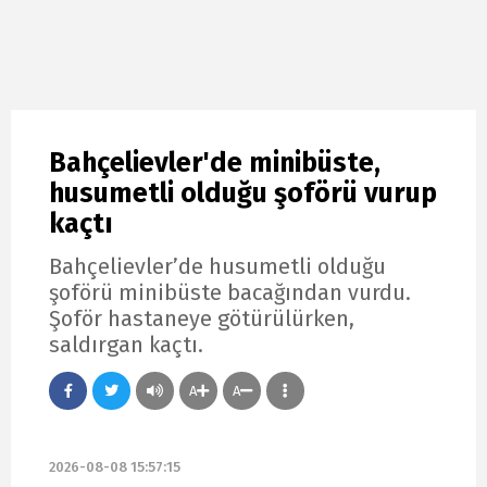
Bahçelievler'de minibüste,
husumetli olduğu şoförü vurup
kaçtı
Bahçelievler’de husumetli olduğu
şoförü minibüste bacağından vurdu.
Şoför hastaneye götürülürken,
saldırgan kaçtı.
A
A
2026-08-08 15:57:15