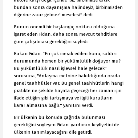
aktöre karşı değil, içeride 'biz birbirimize artık
bundan sonra dayanışma halindeyiz, birbirimizden
diğerine zarar gelmez' meselesi." dedi.
Bunun önemli bir başlangıç noktası olduğuna
işaret eden Fidan, daha sonra mevcut tehditlere
göre çalışılması gerektiğini söyledi.
Bakan Fidan, "En çok merak edilen konu, saldırı
durumunda hemen bir yükümlülük doğuyor mu?
Bu yükümlülük nasıl işlevsel hale gelecek"
sorusuna, "Anlaşma metnine bakıldığında orada
genel taahhütler var. Bu genel taahhütlerin hangi
pratikte ne şekilde hayata geçeceği her zaman için
ifade ettiğim gibi tartışmaya ve ilgili kurulların
karar almasına bağlı." yanıtını verdi.
Bir ülkenin bu konuda çağrıda bulunması
gerektiğini söyleyen Fidan, yardımın keyfiyetini de
ülkenin tanımlayacağını dile getirdi.