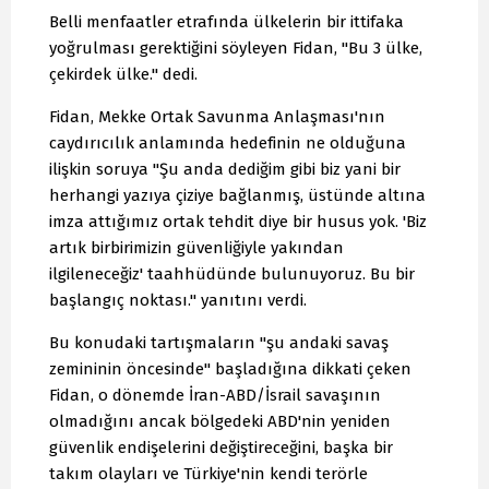
Belli menfaatler etrafında ülkelerin bir ittifaka
yoğrulması gerektiğini söyleyen Fidan, "Bu 3 ülke,
çekirdek ülke." dedi.
Fidan, Mekke Ortak Savunma Anlaşması'nın
caydırıcılık anlamında hedefinin ne olduğuna
ilişkin soruya "Şu anda dediğim gibi biz yani bir
herhangi yazıya çiziye bağlanmış, üstünde altına
imza attığımız ortak tehdit diye bir husus yok. 'Biz
artık birbirimizin güvenliğiyle yakından
ilgileneceğiz' taahhüdünde bulunuyoruz. Bu bir
başlangıç noktası." yanıtını verdi.
Bu konudaki tartışmaların "şu andaki savaş
zemininin öncesinde" başladığına dikkati çeken
Fidan, o dönemde İran-ABD/İsrail savaşının
olmadığını ancak bölgedeki ABD'nin yeniden
güvenlik endişelerini değiştireceğini, başka bir
takım olayları ve Türkiye'nin kendi terörle