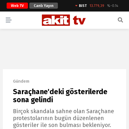
Web TV
Canlı Yayın
BIST
13.779,39
%-0.14
ARAMA YAP
Gündem
Saraçhane'deki gösterilerde
sona gelindi
Birçok skandala sahne olan Saraçhane
protestolarının bugün düzenlenen
gösteriler ile son bulması bekleniyor.