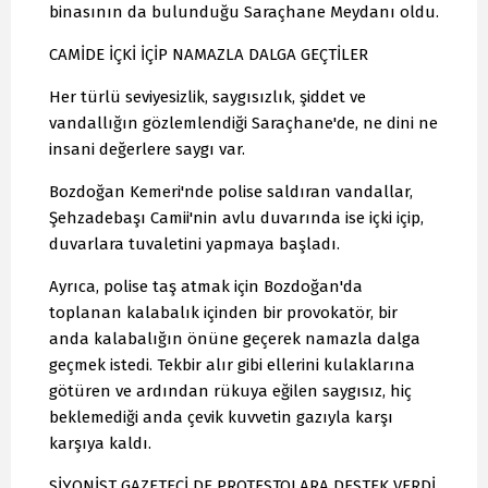
binasının da bulunduğu Saraçhane Meydanı oldu.
CAMİDE İÇKİ İÇİP NAMAZLA DALGA GEÇTİLER
Her türlü seviyesizlik, saygısızlık, şiddet ve
vandallığın gözlemlendiği Saraçhane'de, ne dini ne
insani değerlere saygı var.
Bozdoğan Kemeri'nde polise saldıran vandallar,
Şehzadebaşı Camii'nin avlu duvarında ise içki içip,
duvarlara tuvaletini yapmaya başladı.
Ayrıca, polise taş atmak için Bozdoğan'da
toplanan kalabalık içinden bir provokatör, bir
anda kalabalığın önüne geçerek namazla dalga
geçmek istedi. Tekbir alır gibi ellerini kulaklarına
götüren ve ardından rükuya eğilen saygısız, hiç
beklemediği anda çevik kuvvetin gazıyla karşı
karşıya kaldı.
SİYONİST GAZETECİ DE PROTESTOLARA DESTEK VERDİ