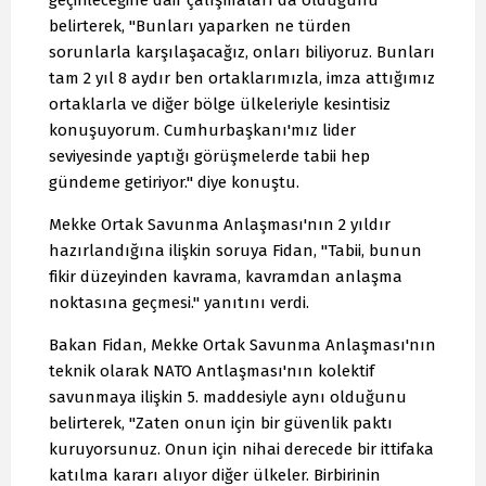
geçirileceğine dair çalışmaları da olduğunu
belirterek, "Bunları yaparken ne türden
sorunlarla karşılaşacağız, onları biliyoruz. Bunları
tam 2 yıl 8 aydır ben ortaklarımızla, imza attığımız
ortaklarla ve diğer bölge ülkeleriyle kesintisiz
konuşuyorum. Cumhurbaşkanı'mız lider
seviyesinde yaptığı görüşmelerde tabii hep
gündeme getiriyor." diye konuştu.
Mekke Ortak Savunma Anlaşması'nın 2 yıldır
hazırlandığına ilişkin soruya Fidan, "Tabii, bunun
fikir düzeyinden kavrama, kavramdan anlaşma
noktasına geçmesi." yanıtını verdi.
Bakan Fidan, Mekke Ortak Savunma Anlaşması'nın
teknik olarak NATO Antlaşması'nın kolektif
savunmaya ilişkin 5. maddesiyle aynı olduğunu
belirterek, "Zaten onun için bir güvenlik paktı
kuruyorsunuz. Onun için nihai derecede bir ittifaka
katılma kararı alıyor diğer ülkeler. Birbirinin