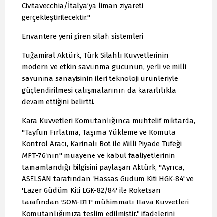
Civitavecchia/İtalya’ya liman ziyareti
gerçekleştirilecektir."
Envantere yeni giren silah sistemleri
Tuğamiral Aktürk, Türk Silahlı Kuvvetlerinin
modern ve etkin savunma gücünün, yerli ve milli
savunma sanayisinin ileri teknoloji ürünleriyle
güçlendirilmesi çalışmalarının da kararlılıkla
devam ettiğini belirtti.
Kara Kuvvetleri Komutanlığınca muhtelif miktarda,
"Tayfun Fırlatma, Taşıma Yükleme ve Komuta
Kontrol Aracı, Karinalı Bot ile Milli Piyade Tüfeği
MPT-76'nın" muayene ve kabul faaliyetlerinin
tamamlandığı bilgisini paylaşan Aktürk, "Ayrıca,
ASELSAN tarafından 'Hassas Güdüm Kiti HGK-84' ve
'Lazer Güdüm Kiti LGK-82/84' ile Roketsan
tarafından 'SOM-B1T' mühimmatı Hava Kuvvetleri
Komutanlığımıza teslim edilmiştir." ifadelerini