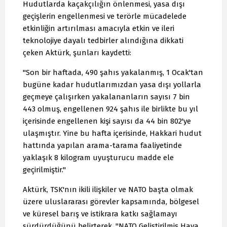
Hudutlarda kaçakçılığın önlenmesi, yasa dışı
geçişlerin engellenmesi ve terörle mücadelede
etkinliğin artırılması amacıyla etkin ve ileri
teknolojiye dayalı tedbirler alındığına dikkati
çeken Aktürk, şunları kaydetti:
"Son bir haftada, 490 şahıs yakalanmış, 1 Ocak'tan
bugüne kadar hudutlarımızdan yasa dışı yollarla
geçmeye çalışırken yakalananların sayısı 7 bin
443 olmuş, engellenen 924 şahıs ile birlikte bu yıl
içerisinde engellenen kişi sayısı da 44 bin 802'ye
ulaşmıştır. Yine bu hafta içerisinde, Hakkari hudut
hattında yapılan arama-tarama faaliyetinde
yaklaşık 8 kilogram uyuşturucu madde ele
geçirilmiştir."
Aktürk, TSK'nın ikili ilişkiler ve NATO başta olmak
üzere uluslararası görevler kapsamında, bölgesel
ve küresel barış ve istikrara katkı sağlamayı
sürdürdüğünü belirterek, "NATO Geliştirilmiş Hava