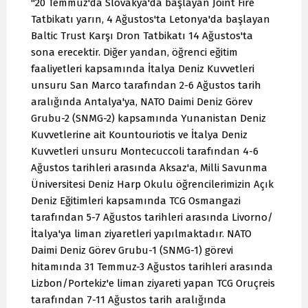
"20 Temmuz'da Slovakya'da başlayan Joint Fire
Tatbikatı yarın, 4 Ağustos'ta Letonya'da başlayan
Baltic Trust Karşı Dron Tatbikatı 14 Ağustos'ta
sona erecektir. Diğer yandan, öğrenci eğitim
faaliyetleri kapsamında İtalya Deniz Kuvvetleri
unsuru San Marco tarafından 2-6 Ağustos tarih
aralığında Antalya'ya, NATO Daimi Deniz Görev
Grubu-2 (SNMG-2) kapsamında Yunanistan Deniz
Kuvvetlerine ait Kountouriotis ve İtalya Deniz
Kuvvetleri unsuru Montecuccoli tarafından 4-6
Ağustos tarihleri arasında Aksaz'a, Milli Savunma
Üniversitesi Deniz Harp Okulu öğrencilerimizin Açık
Deniz Eğitimleri kapsamında TCG Osmangazi
tarafından 5-7 Ağustos tarihleri arasında Livorno/
İtalya'ya liman ziyaretleri yapılmaktadır. NATO
Daimi Deniz Görev Grubu-1 (SNMG-1) görevi
hitamında 31 Temmuz-3 Ağustos tarihleri arasında
Lizbon/Portekiz'e liman ziyareti yapan TCG Oruçreis
tarafından 7-11 Ağustos tarih aralığında