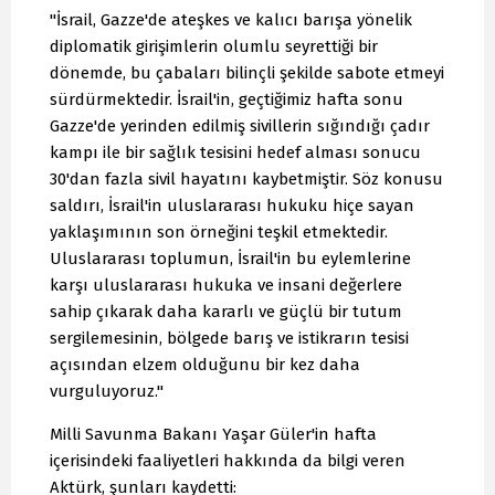
"İsrail, Gazze'de ateşkes ve kalıcı barışa yönelik
diplomatik girişimlerin olumlu seyrettiği bir
dönemde, bu çabaları bilinçli şekilde sabote etmeyi
sürdürmektedir. İsrail'in, geçtiğimiz hafta sonu
Gazze'de yerinden edilmiş sivillerin sığındığı çadır
kampı ile bir sağlık tesisini hedef alması sonucu
30'dan fazla sivil hayatını kaybetmiştir. Söz konusu
saldırı, İsrail'in uluslararası hukuku hiçe sayan
yaklaşımının son örneğini teşkil etmektedir.
Uluslararası toplumun, İsrail'in bu eylemlerine
karşı uluslararası hukuka ve insani değerlere
sahip çıkarak daha kararlı ve güçlü bir tutum
sergilemesinin, bölgede barış ve istikrarın tesisi
açısından elzem olduğunu bir kez daha
vurguluyoruz."
Milli Savunma Bakanı Yaşar Güler'in hafta
içerisindeki faaliyetleri hakkında da bilgi veren
Aktürk, şunları kaydetti: