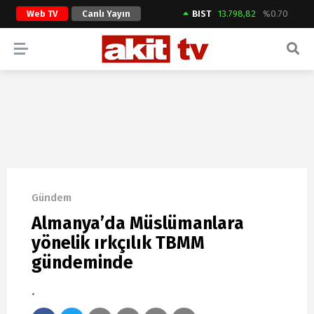
Web TV
Canlı Yayın
BIST
13.798,82
%0.70
ARAMA YAP
Gündem
Almanya’da Müslümanlara
yönelik ırkçılık TBMM
gündeminde
.