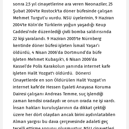
sonra 2,5 yıl cinayetlerine ara veren Neonaziler, 25
Şubat 2004'te Rostock'ta döner büfesinde çalışan
Mehmet Turgut’u vurdu. NSU üyelerinin, 9 Haziran
2004'te Köln’de Türklerin yoğun yaşadığı Keup
Caddesi’nde düzenlediği çivili bomba saldırısında
22 kişi yaralandı. 9 Haziran 2005'te Nürnberg
kentinde döner büfesi işleten İsmail Yaşar’ı
öldürdü, 4 Nisan 2006’da Dortmund’da büfe
işleten Mehmet Kubaşık'ı, 6 Nisan 2006’da
Kassel’de Polis Karakolun yanında internet kafe
işleten Halit Yozgat'ı öldürdü. Dönerci
Cinayetlerde en son Öldürülen Halit Yozgat’ın
internet kafe’de Hessen Eyaleti Anayasa Koruma
Dairesi çalışanı Andreas Temme, suç işlendiği
zaman kendisi oradaydı ve onun orada ne işi vardı.
İnsan hakları kuruluşlarının da dikkat çektiği
üzere her dört olaydan ancak birini aydınlatabilen
Alman yargısı bu dava çerçevesinde adaleti geç
tecelli ettirme sorunu oluşmuştur. NSU cinayetleri