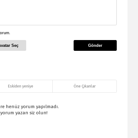
yorum.
Avatar Seç
Gönder
Eskiden yeniye
Öne Çıkanlar
re henüz yorum yapılmadı.
k yorum yazan siz olun!