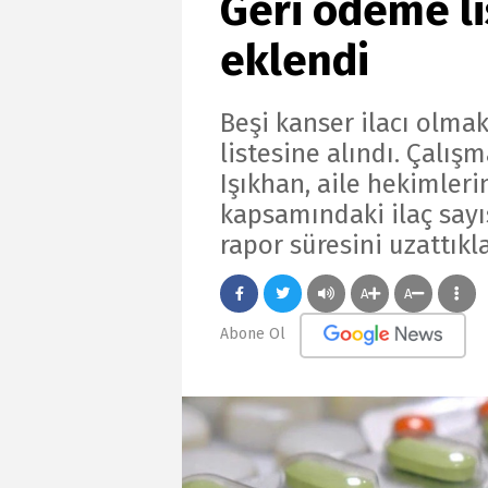
Geri ödeme li
eklendi
Beşi kanser ilacı olma
listesine alındı. Çalı
Işıkhan, aile hekimler
kapsamındaki ilaç sayısı
rapor süresini uzattıkla
A
A
Abone Ol