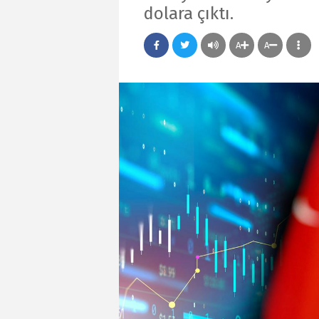
dolara çıktı.
A
A