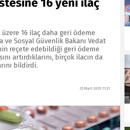
stesine 16 yeni ilaç
k üzere 16 ilaç daha geri ödeme
şma ve Sosyal Güvenlik Bakanı Vedat
inin reçete edebildiği geri ödeme
nı artırdıklarını, birçok ilacın da
rını bildirdi.
25 Mart 2025 11:21