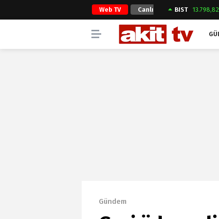
Web TV
Canlı
BIST
13.798,8
Yayın
GÜ
Gündem