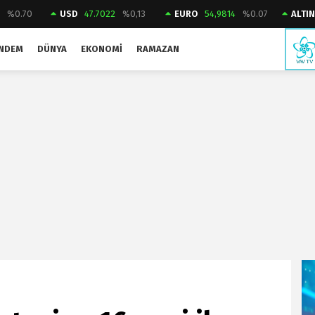
2
%0.70
USD
47.7022
%0,13
EURO
54,9814
%0.07
ALTIN
NDEM
DÜNYA
EKONOMI
RAMAZAN