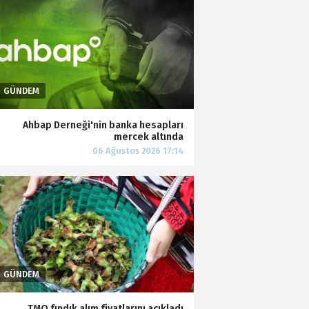
Ahbap Derneği'nin banka hesapları
mercek altında
TMO fındık alım fiyatlarını açıkladı