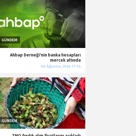
Ahbap Derneği'nin banka hesapları
mercek altında
TMO fındık alım fiyatlarını açıkladı