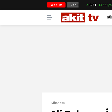
Web TV
Canlı
BIST
13.882,9
Yayın
GÜ
Gündem