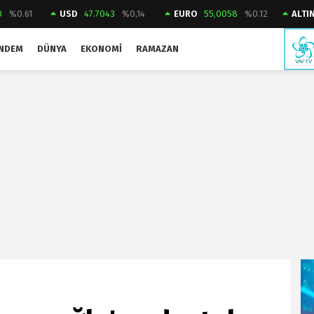
0
%0.61
USD
47.7043
%0,14
EURO
55,0058
%0.12
ALTI
NDEM
DÜNYA
EKONOMI
RAMAZAN