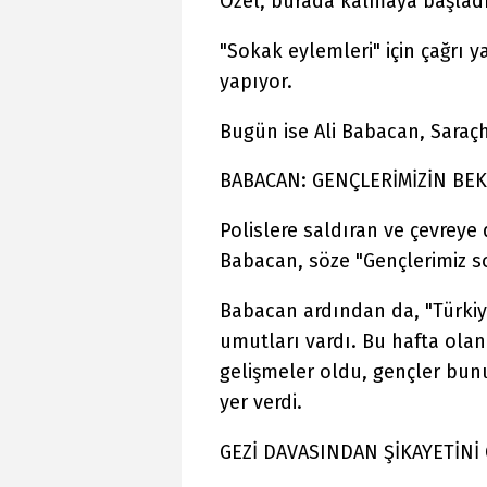
Özel, burada kalmaya başladı
"Sokak eylemleri" için çağrı 
yapıyor.
Bugün ise Ali Babacan, Saraçh
BABACAN: GENÇLERİMİZİN BEK
Polislere saldıran ve çevreye
Babacan, söze "Gençlerimiz so
Babacan ardından da, "Türkiy
umutları vardı. Bu hafta olanl
gelişmeler oldu, gençler bun
yer verdi.
GEZİ DAVASINDAN ŞİKAYETİNİ 