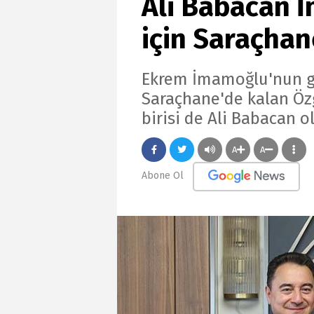
Ali Babacan 
için Saraçhan
Ekrem İmamoğlu'nun gö
Saraçhane'de kalan Özg
birisi de Ali Babacan o
A
A
Abone Ol