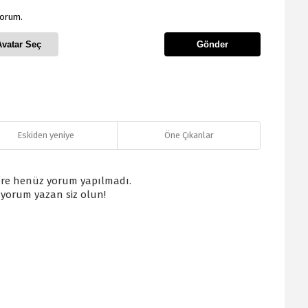
yorum.
Avatar Seç
Gönder
Eskiden yeniye
Öne Çıkanlar
re henüz yorum yapılmadı.
k yorum yazan siz olun!