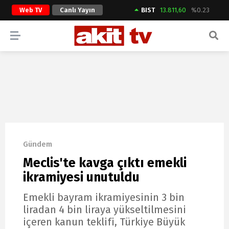
Web TV
Canlı Yayın
BIST
13.811,60
%0.23
ARAMA YAP
Gündem
Meclis'te kavga çıktı emekli
ikramiyesi unutuldu
Emekli bayram ikramiyesinin 3 bin
liradan 4 bin liraya yükseltilmesini
içeren kanun teklifi, Türkiye Büyük