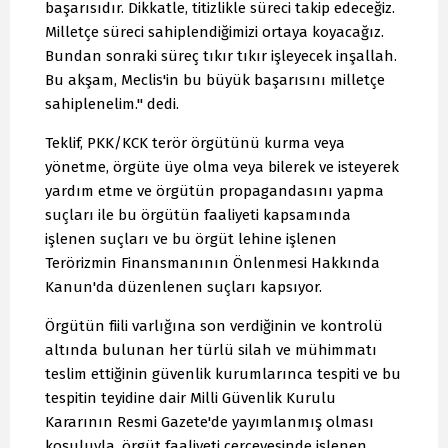
başarısıdır. Dikkatle, titizlikle süreci takip edeceğiz.
Milletçe süreci sahiplendiğimizi ortaya koyacağız.
Bundan sonraki süreç tıkır tıkır işleyecek inşallah.
Bu akşam, Meclis'in bu büyük başarısını milletçe
sahiplenelim." dedi.
Teklif, PKK/KCK terör örgütünü kurma veya
yönetme, örgüte üye olma veya bilerek ve isteyerek
yardım etme ve örgütün propagandasını yapma
suçları ile bu örgütün faaliyeti kapsamında
işlenen suçları ve bu örgüt lehine işlenen
Terörizmin Finansmanının Önlenmesi Hakkında
Kanun'da düzenlenen suçları kapsıyor.
Örgütün fiili varlığına son verdiğinin ve kontrolü
altında bulunan her türlü silah ve mühimmatı
teslim ettiğinin güvenlik kurumlarınca tespiti ve bu
tespitin teyidine dair Milli Güvenlik Kurulu
Kararının Resmi Gazete'de yayımlanmış olması
koşuluyla, örgüt faaliyeti çerçevesinde işlenen