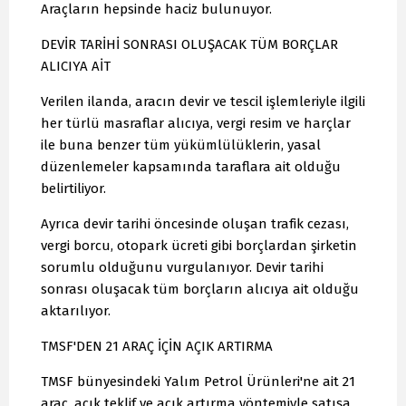
Araçların hepsinde haciz bulunuyor.
DEVİR TARİHİ SONRASI OLUŞACAK TÜM BORÇLAR
ALICIYA AİT
Verilen ilanda, aracın devir ve tescil işlemleriyle ilgili
her türlü masraflar alıcıya, vergi resim ve harçlar
ile buna benzer tüm yükümlülüklerin, yasal
düzenlemeler kapsamında taraflara ait olduğu
belirtiliyor.
Ayrıca devir tarihi öncesinde oluşan trafik cezası,
vergi borcu, otopark ücreti gibi borçlardan şirketin
sorumlu olduğunu vurgulanıyor. Devir tarihi
sonrası oluşacak tüm borçların alıcıya ait olduğu
aktarılıyor.
TMSF'DEN 21 ARAÇ İÇİN AÇIK ARTIRMA
TMSF bünyesindeki Yalım Petrol Ürünleri'ne ait 21
araç, açık teklif ve açık artırma yöntemiyle satışa