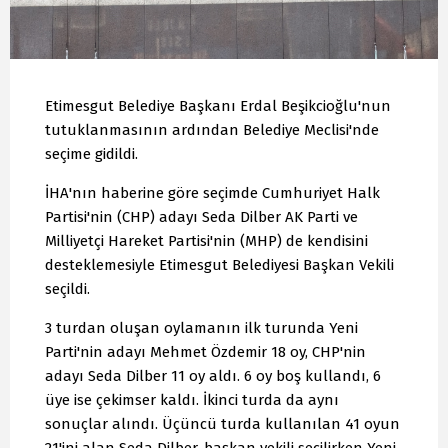
Etimesgut Belediye Başkanı Erdal Beşikcioğlu'nun
tutuklanmasının ardından Belediye Meclisi'nde
seçime gidildi.
İHA'nın haberine göre seçimde Cumhuriyet Halk
Partisi'nin (CHP) adayı Seda Dilber AK Parti ve
Milliyetçi Hareket Partisi'nin (MHP) de kendisini
desteklemesiyle Etimesgut Belediyesi Başkan Vekili
seçildi.
3 turdan oluşan oylamanın ilk turunda Yeni
Parti'nin adayı Mehmet Özdemir 18 oy, CHP'nin
adayı Seda Dilber 11 oy aldı. 6 oy boş kullandı, 6
üye ise çekimser kaldı. İkinci turda da aynı
sonuçlar alındı. Üçüncü turda kullanılan 41 oyun
21'ini alan Seda Dilber, başkan vekili seçilirken Yeni