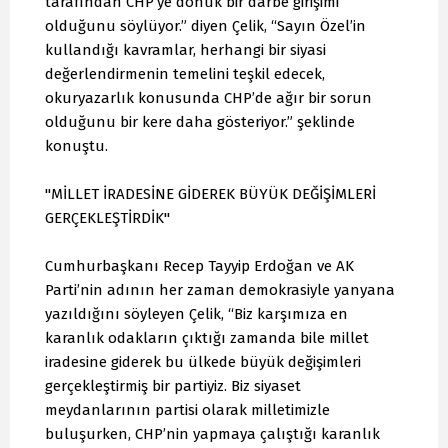
tarafından CHP’ye dönük bir darbe girişimi
olduğunu söylüyor.” diyen Çelik, “Sayın Özel’in
kullandığı kavramlar, herhangi bir siyasi
değerlendirmenin temelini teşkil edecek,
okuryazarlık konusunda CHP’de ağır bir sorun
olduğunu bir kere daha gösteriyor.” şeklinde
konuştu.
"MİLLET İRADESİNE GİDEREK BÜYÜK DEĞİŞİMLERİ
GERÇEKLEŞTİRDİK"
Cumhurbaşkanı Recep Tayyip Erdoğan ve AK
Parti’nin adının her zaman demokrasiyle yanyana
yazıldığını söyleyen Çelik, “Biz karşımıza en
karanlık odakların çıktığı zamanda bile millet
iradesine giderek bu ülkede büyük değişimleri
gerçekleştirmiş bir partiyiz. Biz siyaset
meydanlarının partisi olarak milletimizle
buluşurken, CHP’nin yapmaya çalıştığı karanlık