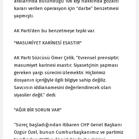
aralarında bulunduğu 106 kişi hakkında gözaltı
kararı verilen operasyon için “darbe” benzetmesi
yapmıştı.
AK Parti’den bu benzetmeye tepki var.
"MASUMİYET KARİNESİ ESASTIR"
AK Parti Sözcüsü Ömer Çelik, “Evrensel prensiptir;
masumiyet karinesi esastır. Siyasetçinin yapması
gereken yargı sürecini izlemektir. Hiçbirimiz
dosyanın içeriğiyle ilgili bilgiye sahip değiliz.
Savcının iddianamesini değerlendirecek olan
siyasiler değil.” dedi.
"AĞIR BİR SORUN VAR"
“Süreç başladığından itibaren CHP Genel Başkanı
Özgür Özel, bunun Cumhurbaşkanımız ve partimiz