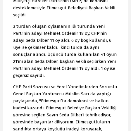
Milliyetçi Hareket Partisi'nin (MHP) de kendisini
desteklemesiyle Etimesgut Belediyesi Başkan Vekili
seçildi.
3 turdan oluşan oylamanın ilk turunda Yeni
Parti'nin adayı Mehmet Özdemir 18 oy, CHP'nin
adayı Seda Dilber 11 oy aldı. 6 oy boş kullandı, 6
üye ise çekimser kaldı. İkinci turda da aynı
sonuçlar alındı. Üçüncü turda kullanılan 41 oyun
21'ini alan Seda Dilber, başkan vekili seçilirken Yeni
Parti'nin adayı Mehmet Özdemir 19 oy aldı. 1 oy ise
geçersiz sayıldı.
CHP Parti Sözcüsü ve Yerel Yönetimlerden Sorumlu
Genel Başkan Yardımcısı Müslim Sarı da yaptığı
paylaşımda, "Etimesgut’ta demokrasi ve halkın
iradesi kazandı. Etimesgut Belediye Başkan Vekilliği
görevine seçilen Sayın Seda Dilber’i tebrik ediyor,
görevinde başarılar diliyorum. Etimesgutluların
sandıkta ortaya koyduğu iradeyi koruyarak,