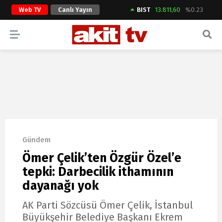
Web TV
Canlı Yayın
BIST
13.811,60
%0.23
ARAMA YAP
Gündem
Ömer Çelik’ten Özgür Özel’e
tepki: Darbecilik ithamının
dayanağı yok
AK Parti Sözcüsü Ömer Çelik, İstanbul
Büyükşehir Belediye Başkanı Ekrem