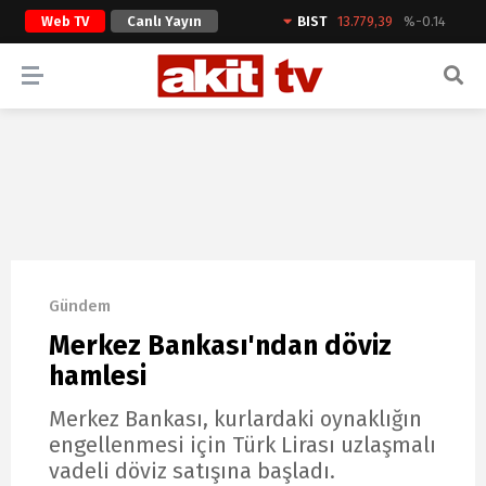
Web TV
Canlı Yayın
BIST
13.779,39
%-0.14
ARAMA YAP
Gündem
Merkez Bankası'ndan döviz
hamlesi
Merkez Bankası, kurlardaki oynaklığın
engellenmesi için Türk Lirası uzlaşmalı
vadeli döviz satışına başladı.