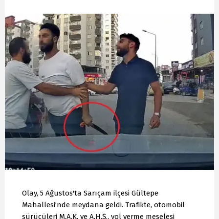
Olay, 5 Ağustos'ta Sarıçam ilçesi Gültepe
Mahallesi’nde meydana geldi. Trafikte, otomobil
sürücüleri M.A.K. ve A.H.Ş., yol verme meselesi