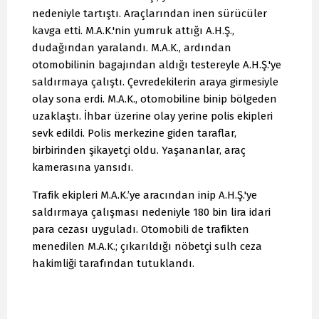
nedeniyle tartıştı. Araçlarından inen sürücüler
kavga etti. M.A.K.'nin yumruk attığı A.H.Ş.,
dudağından yaralandı. M.A.K., ardından
otomobilinin bagajından aldığı testereyle A.H.Ş.'ye
saldırmaya çalıştı. Çevredekilerin araya girmesiyle
olay sona erdi. M.A.K., otomobiline binip bölgeden
uzaklaştı. İhbar üzerine olay yerine polis ekipleri
sevk edildi. Polis merkezine giden taraflar,
birbirinden şikayetçi oldu. Yaşananlar, araç
kamerasına yansıdı.
Trafik ekipleri M.A.K.’ye aracından inip A.H.Ş.'ye
saldırmaya çalışması nedeniyle 180 bin lira idari
para cezası uyguladı. Otomobili de trafikten
menedilen M.A.K.; çıkarıldığı nöbetçi sulh ceza
hakimliği tarafından tutuklandı.