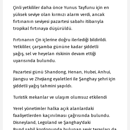
Çinli yetkililer daha önce Yunus Tayfunu için en
yüksek seviye olan kırmızı alarm verdi, ancak
fırtınanın seviyesi pazartesi sabahı itibarıyla
tropikal fırtınaya düşürüldü.
Fırtınanın Çin içlerine doğru ilerlediği bildirildi.
Yetkililer, çarşamba gününe kadar şiddetli
yağış, sel ve heyelan riskinin devam ettiği
uyarısında bulundu.
Pazartesi günü Shandong, Henan, Hubei, Anhui,
Jiangsu ve Zhejiang eyaletleri ile Şanghay şehri için
şiddetli yağış tahmini yapıldı.
Turistik mekanlar ve ulaşım olumsuz etkilendi
Yerel yönetimler halka açık alanlardaki
faaliyetlerden kaçınılması çağrısında bulundu.
Disneyland, Legoland ve Şanghay'daki
Bund sahil kordonunda bulunan seyir terasları da