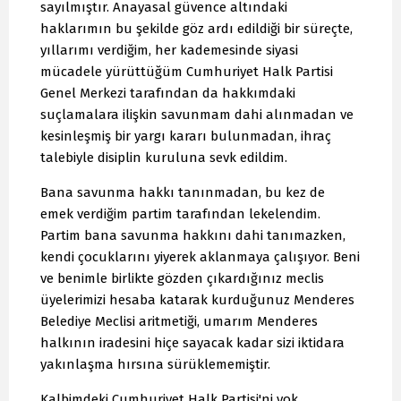
sayılmıştır. Anayasal güvence altındaki
haklarımın bu şekilde göz ardı edildiği bir süreçte,
yıllarımı verdiğim, her kademesinde siyasi
mücadele yürüttüğüm Cumhuriyet Halk Partisi
Genel Merkezi tarafından da hakkımdaki
suçlamalara ilişkin savunmam dahi alınmadan ve
kesinleşmiş bir yargı kararı bulunmadan, ihraç
talebiyle disiplin kuruluna sevk edildim.
Bana savunma hakkı tanınmadan, bu kez de
emek verdiğim partim tarafından lekelendim.
Partim bana savunma hakkını dahi tanımazken,
kendi çocuklarını yiyerek aklanmaya çalışıyor. Beni
ve benimle birlikte gözden çıkardığınız meclis
üyelerimizi hesaba katarak kurduğunuz Menderes
Belediye Meclisi aritmetiği, umarım Menderes
halkının iradesini hiçe sayacak kadar sizi iktidara
yakınlaşma hırsına sürüklememiştir.
Kalbimdeki Cumhuriyet Halk Partisi'ni yok