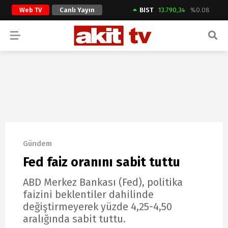
Web TV
Canlı Yayın
BIST
13.790,34
%0.08
ARAMA YAP
Gündem
Fed faiz oranını sabit tuttu
ABD Merkez Bankası (Fed), politika
faizini beklentiler dahilinde
değiştirmeyerek yüzde 4,25-4,50
aralığında sabit tuttu.