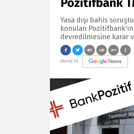
Pozitifbank T
Yasa dışı bahis soruşt
konulan Pozitifbank'ı
devredilmesine karar ve
A
A
Abone Ol