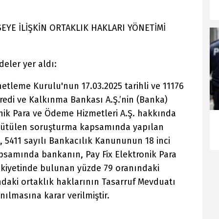
SEYE İLİŞKİN ORTAKLIK HAKLARI YÖNETİMİ
eler yer aldı:
tleme Kurulu'nun 17.03.2025 tarihli ve 11176
 Kredi ve Kalkınma Bankası A.Ş.’nin (Banka)
ronik Para ve Ödeme Hizmetleri A.Ş. hakkında
rütülen soruşturma kapsamında yapılan
, 5411 sayılı Bankacılık Kanununun 18 inci
apsamında bankanın, Pay Fix Elektronik Para
lkiyetinde bulunan yüzde 79 oranındaki
ındaki ortaklık haklarının Tasarruf Mevduatı
nılmasına karar verilmiştir.