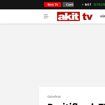
Web TV
Canlı
BIST
13.703,1
Yayın
GÜ
Gündem