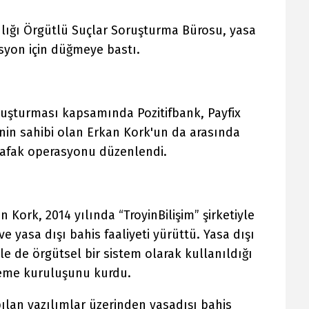
lığı Örgütlü Suçlar Soruşturma Bürosu, yasa
syon için düğmeye bastı.
oruşturması kapsamında Pozitifbank, Payfix
in sahibi olan Erkan Kork'un da arasında
şafak operasyonu düzenlendi.
 Kork, 2014 yılında “TroyinBilişim” şirketiyle
 ve yasa dışı bahis faaliyeti yürüttü. Yasa dışı
ile de örgütsel bir sistem olarak kullanıldığı
ödeme kuruluşunu kurdu.
ılan yazılımlar üzerinden yasadışı bahis