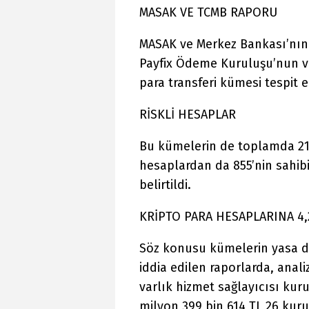
MASAK VE TCMB RAPORU
MASAK ve Merkez Bankası’nın 
Payfix Ödeme Kuruluşu’nun ver
para transferi kümesi tespit e
RİSKLİ HESAPLAR
Bu kümelerin de toplamda 211
hesaplardan da 855’nin sahib
belirtildi.
KRİPTO PARA HESAPLARINA 4,
Söz konusu kümelerin yasa dış
iddia edilen raporlarda, anali
varlık hizmet sağlayıcısı kur
milyon 399 bin 614 TL 26 kuru