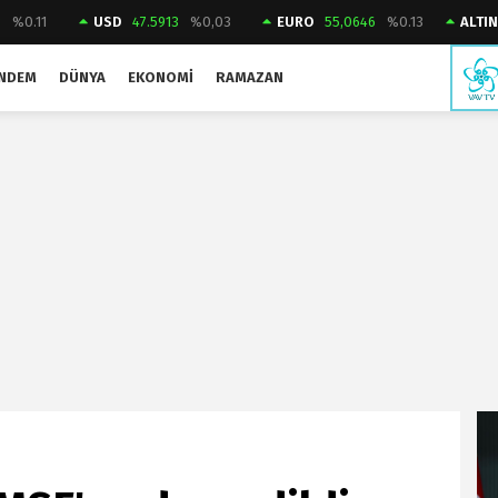
3
%0.11
USD
47.5913
%0,03
EURO
55,0646
%0.13
ALTI
NDEM
DÜNYA
EKONOMI
RAMAZAN