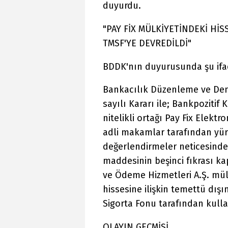
duyurdu.
"PAY FİX MÜLKİYETİNDEKİ HİS
TMSF'YE DEVREDİLDİ"
BDDK'nın duyurusunda şu ifad
Bankacılık Düzenleme ve Dene
sayılı Kararı ile; Bankpozitif
nitelikli ortağı Pay Fix Elekt
adli makamlar tarafından yü
değerlendirmeler neticesinde
maddesinin beşinci fıkrası k
ve Ödeme Hizmetleri A.Ş. mü
hissesine ilişkin temettü dış
Sigorta Fonu tarafından kulla
OLAYIN GEÇMİŞİ