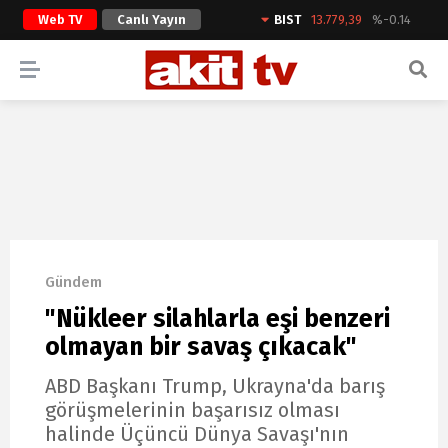
Web TV
Canlı Yayın
BIST
13.779,39
%-0.14
ARAMA YAP
Gündem
"Nükleer silahlarla eşi benzeri
olmayan bir savaş çıkacak"
ABD Başkanı Trump, Ukrayna'da barış
görüşmelerinin başarısız olması
halinde Üçüncü Dünya Savaşı'nın