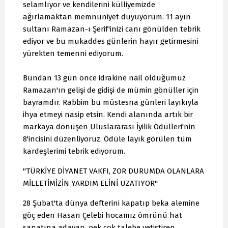
selamlıyor ve kendilerini külliyemizde
ağırlamaktan memnuniyet duyuyorum. 11 ayın
sultanı Ramazan-ı Şerif'inizi canı gönülden tebrik
ediyor ve bu mukaddes günlerin hayır getirmesini
yürekten temenni ediyorum.
Bundan 13 gün önce idrakine nail olduğumuz
Ramazan'ın gelişi de gidişi de mümin gönüller için
bayramdır. Rabbim bu müstesna günleri layıkıyla
ihya etmeyi nasip etsin. Kendi alanında artık bir
markaya dönüşen Uluslararası İyilik Ödülleri'nin
8'incisini düzenliyoruz. Ödüle layık görülen tüm
kardeşlerimi tebrik ediyorum.
"TÜRKİYE DİYANET VAKFI, ZOR DURUMDA OLANLARA
MİLLETİMİZİN YARDIM ELİNİ UZATIYOR"
28 Şubat'ta dünya defterini kapatıp beka alemine
göç eden Hasan Çelebi hocamız ömrünü hat
sanatına adayan, pek çok talebe yetiştiren