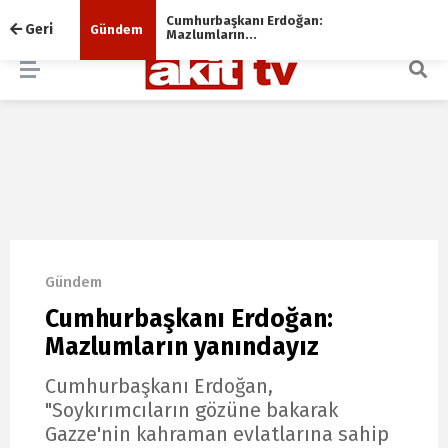
Web TV
Canlı Yayın
BIST
13.779,39
%-0.14
Cumhurbaşkanı Erdoğan:
Geri
Gündem
Mazlumların...
ARAMA YAP
Gündem
Cumhurbaşkanı Erdoğan:
Mazlumların yanındayız
Cumhurbaşkanı Erdoğan,
"Soykırımcıların gözüne bakarak
Gazze'nin kahraman evlatlarına sahip