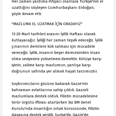
Her zaman yardıma ihtiyacı olanlara Türkiye'nin el
uzattığını söyleyen Cumhurbaşkanı Erdoğan,
şöyle devam etti:
"MAZLUMA EL UZATMAK İÇİN ORADAYIZ"
13-20 Mart tarihleri arasını İyilik Haftası olarak
kutlayacağız. İyiliği her zaman teşvik edeceğiz. İyilik
çınarının derinlere kök salması için mücadele
vereceğiz. İyilik, insanın beşer derecesinden insan
olma seviyesine yükselmesi demektir. Kötüye karşı
iyinin, zalime karşı mazlumun, yanlışa karşı
doğrunun safında yer almak hayat tarzımızdır.
Soykırımcıların gözüne bakarak Gazze'nin
kahraman evlatlarına sahip çıktık. Gazzeli
mazlumlara destek olduk. Filistin mücadelesine
terör örgütü iftirası atarlarken biz BM Genel
Kurulu'nda insanlığın ortak kürsüsünde, Filistin
davasına destek verdik. Suriye'de, Gazze'de,